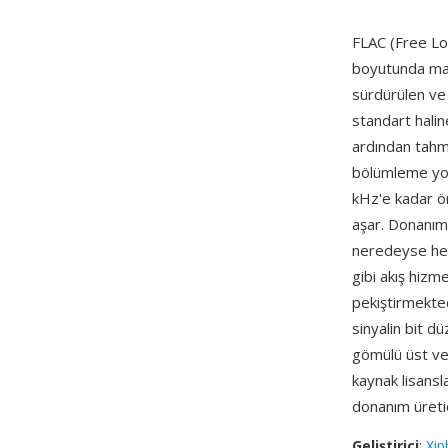
FLAC (Free Los
boyutunda ma
sürdürülen ve 
standart halin
ardından tahmi
bölümleme yolu
kHz'e kadar ör
aşar. Donanım 
neredeyse her
gibi akış hizm
pekiştirmektedi
sinyalin bit d
gömülü üst ver
kaynak lisansla
donanım üretic
Geliştirici
:
Xip