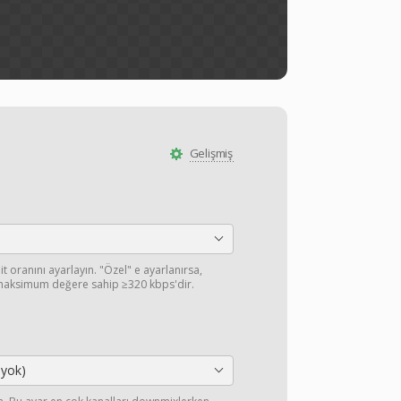
Gelişmiş
it oranını ayarlayın. "Özel" e ayarlanırsa,
 maksimum değere sahip ≥320 kbps'dir.
 yok)