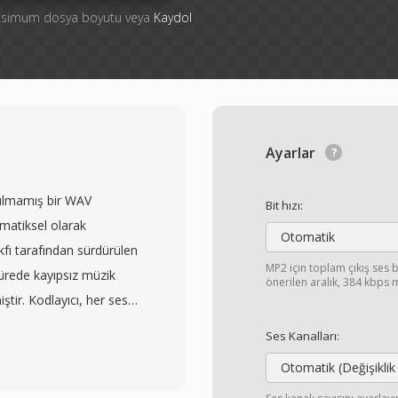
aksimum dosya boyutu veya
Kaydol
Ayarlar
rılmamış bir WAV
Bit hızı:
matiksel olarak
Otomatik
fı tarafından sürdürülen
MP2 için toplam çıkış ses b
ürede kayıpsız müzik
önerilen aralık, 384 kbps
iştir. Kodlayıcı, her ses
uygular, ardından
Ses Kanalları:
ullanarak güçlü sıkıştırma
Otomatik (Değişiklik
yi kodlar — veri