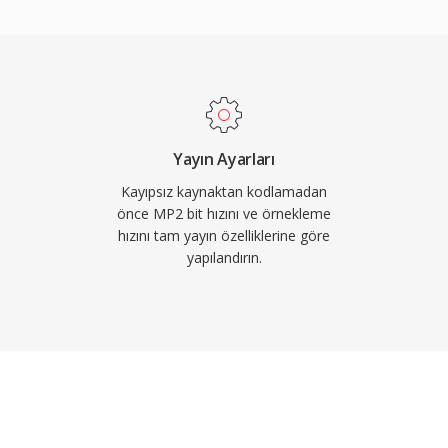
i de daha kısadır — dudak
cılık için kritik bir
sonra MP2&#039;yı güncel
için hayati olan iletim
nlı yayın zincirlerine
upa ile Asya yayın
Yayın Ayarları
Kayıpsız kaynaktan kodlamadan
önce MP2 bit hızını ve örnekleme
hızını tam yayın özelliklerine göre
yapılandırın.