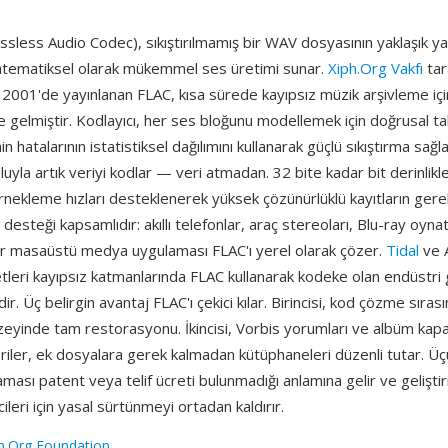
sless Audio Codec), sıkıştırılmamış bir WAV dosyasının yaklaşık yar
tematiksel olarak mükemmel ses üretimi sunar.
Xiph.Org Vakfı
tar
2001'de yayınlanan FLAC, kısa sürede kayıpsız müzik arşivleme için f
e gelmiştir. Kodlayıcı, her ses bloğunu modellemek için doğrusal t
n hatalarının istatistiksel dağılımını kullanarak güçlü sıkıştırma sağ
yla artık veriyi kodlar — veri atmadan. 32 bite kadar bit derinlikl
nekleme hızları desteklenerek yüksek çözünürlüklü kayıtların gerek
desteği kapsamlıdır: akıllı telefonlar, araç stereoları, Blu-ray oynat
 masaüstü medya uygulaması FLAC'ı yerel olarak çözer.
Tidal
ve 
etleri kayıpsız katmanlarında FLAC kullanarak kodeke olan endüstri 
r. Üç belirgin avantaj FLAC'ı çekici kılar. Birincisi, kod çözme sırası
üzeyinde tam restorasyonu. İkincisi, Vorbis yorumları ve albüm kapağı
iler, ek dosyalara gerek kalmadan kütüphaneleri düzenli tutar. Üç
ması patent veya telif ücreti bulunmadığı anlamına gelir ve geliştiric
ileri için yasal sürtünmeyi ortadan kaldırır.
h.Org Foundation