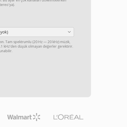
yın. Bu ayar en çok kanalları downmixlerken
stereo'ya).
 yok)
ayın. Tam spektrumlu (20 Hz — 20 kHz) müzik,
44.1 kHz'den düşük olmayan değerler gerektirir.
unabilir.