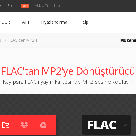
xt to Speech
Video Translator
OCR
API
Fiyatlandırma
Help
Mükem
ü
FLAC'den MP2'e
FLAC'tan MP2'ye Dönüştürücü
Kayıpsız FLAC'ı yayın kalitesinde MP2 sesine kodlayın
FLAC