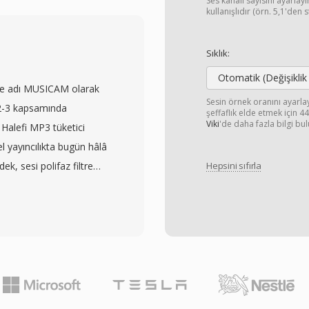
e 655 kHz&#039;e kadar
Ses kanalı sayısını ayarla
kullanışlıdır (örn. 5,1'den 
ünürlüklü kayıtların
amlıdır: akıllı
Sıklık:
cılar ve neredeyse her
Otomatik (Değişiklik
yerel olarak çözer.
oje adı MUSICAM olarak
i kayıpsız katmanlarında
Sesin örnek oranını ayarl
2-3 kapsamında
şeffaflık elde etmek için 
nini pekiştirmektedir. Üç
Viki
'de daha fazla bilgi bul
. Halefi MP3 tüketici
Birincisi, kod çözme
 yayıncılıkta bugün hâlâ
m restorasyonu. İkincisi,
ek, sesi polifaz filtre
Hepsini sıfırla
la gömülü üst veriler, ek
skeleme eşiklerini
üzenli tutar. Üçüncüsü,
, ardından her alt bandı
 ücreti bulunmadığı
 yayın dağıtımları stereo
reticileri için yasal
39;e kıyasla daha düşük
ıklılığıyla şeffaf kalite
 dijital radyo ve HDV
runlu kıldığını veya