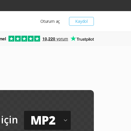
Oturum aç
Kaydol
mel
10,220
yorum
MP2
için