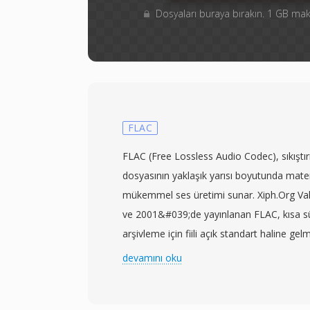
Dosyaları buraya bırakın. 1 GB m
FLAC
FLAC (Free Lossless Audio Codec), sıkıştı
dosyasının yaklaşık yarısı boyutunda mate
mükemmel ses üretimi sunar. Xiph.Org Vak
ve 2001&#039;de yayınlanan FLAC, kısa s
arşivleme için fiili açık standart haline gelm
bloğunu modellemek için doğrusal tahmin 
devamını oku
tahmin hatalarının istatistiksel dağılımını k
sağlayan Rice bölümleme yoluyla artık veri