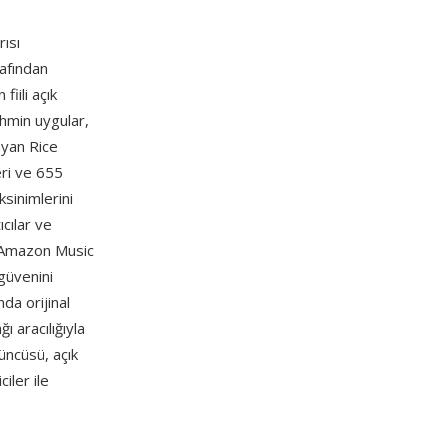
ısı
afından
iili açık
ahmin uygular,
layan Rice
eri ve 655
sinimlerini
ıcılar ve
Amazon Music
güvenini
nda orijinal
 aracılığıyla
üncüsü, açık
iler ile