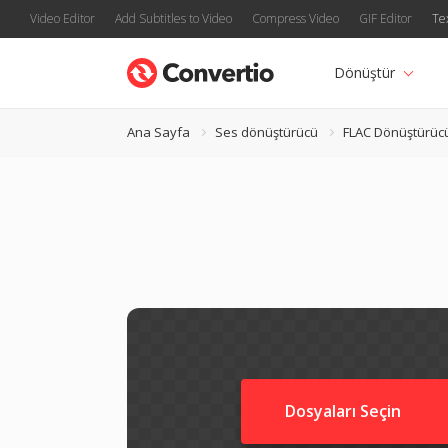
Video Editor
Add Subtitles to Video
Compress Video
GIF Editor
Te
Dönüştür
Ana Sayfa
Ses dönüştürücü
FLAC Dönüştürüc
Dosyaları Seçin