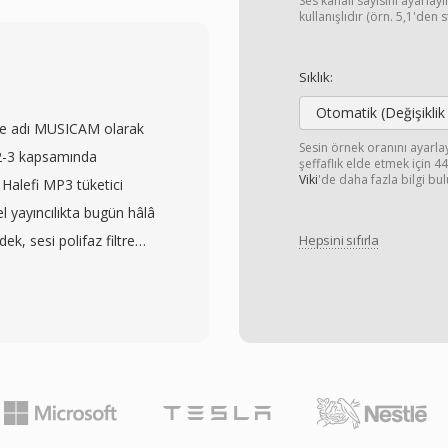
dar neredeyse her codec
Ses kanalı sayısını ayarla
kullanışlıdır (örn. 5,1'den 
esneklik, 1990&#039;lar ve
arda yaygın biçimde
Sıklık:
 çekici bir özelliği, AVI
Otomatik (Değişiklik
lara kıyasla i̇kili
oje adı MUSICAM olarak
peten kolay olan basit
Sesin örnek oranını ayarl
2-3 kapsamında
şeffaflık elde etmek için 
den fazla ses akışını
Viki
'de daha fazla bilgi bul
. Halefi MP3 tüketici
 içerik barındırmaya
 yayıncılıkta bugün hâlâ
un eski uygulamalardaki 2
ek, sesi polifaz filtre
Hepsini sıfırla
zları veya gelişmiş
skeleme eşiklerini
gibi kısıtlamaları vardır.
, ardından her alt bandı
ırlamasını ortadan
 yayın dağıtımları stereo
n AVI, en evrensel şekilde
39;e kıyasla daha düşük
olmaya devam etmekte ve
ıklılığıyla şeffaf kalite
natıcılar ve düzenleme
 dijital radyo ve HDV
lenmektedir.
runlu kıldığını veya