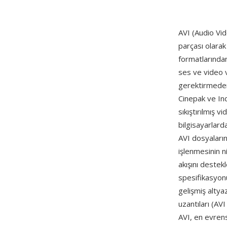
AVI (Audio Vi
parçası olarak
formatlarından
ses ve video v
gerektirmeden
Cinepak ve In
sıkıştırılmış v
bilgisayarlard
AVI dosyaların
işlenmesinin n
akışını destekl
spesifikasyonu
gelişmiş altyaz
uzantıları (AV
AVI, en evren