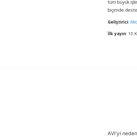
tüm büyük işl
biçimde deste
Geliştirici
:
Mic
İlk yayın
: 10 
AVI'yi nede