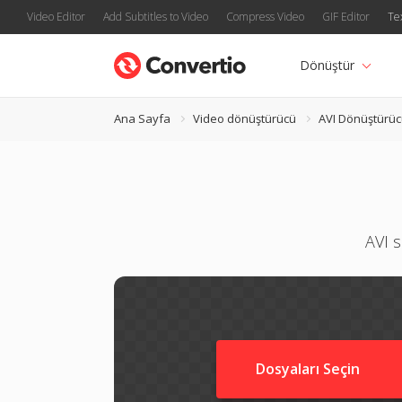
Video Editor
Add Subtitles to Video
Compress Video
GIF Editor
Te
Dönüştür
Ana Sayfa
Video dönüştürücü
AVI Dönüştürü
AVI s
Dosyaları Seçin