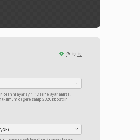
Gelişmiş
it oranını ayarlayın. "Özel" e ayarlanırsa,
 maksimum değere sahip ≥320 kbps'dir.
 yok)