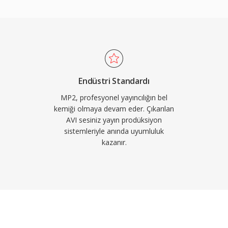
i de daha kısadır — dudak
cılık için kritik bir
sonra MP2&#039;yı güncel
için hayati olan iletim
nlı yayın zincirlerine
upa ile Asya yayın
Endüstri Standardı
MP2, profesyonel yayıncılığın bel
kemiği olmaya devam eder. Çıkarılan
AVI sesiniz yayın prodüksiyon
sistemleriyle anında uyumluluk
kazanır.