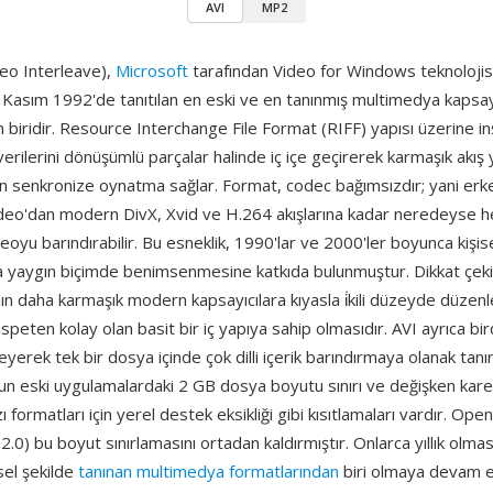
AVI
MP2
deo Interleave),
Microsoft
tarafından Video for Windows teknolojisi
 Kasım 1992'de tanıtılan en eski ve en tanınmış multimedya kapsay
 biridir. Resource Interchange File Format (RIFF) yapısı üzerine in
erilerini dönüşümlü parçalar halinde iç içe geçirerek karmaşık akış
 senkronize oynatma sağlar. Format, codec bağımsızdır; yani er
deo'dan modern DivX, Xvid ve H.264 akışlarına kadar neredeyse he
ideoyu barındırabilir. Bu esneklik, 1990'lar ve 2000'ler boyunca kişis
a yaygın biçimde benimsenmesine katkıda bulunmuştur. Dikkat çekici 
ın daha karmaşık modern kapsayıcılara kıyasla i̇kili düzeyde düzen
ispeten kolay olan basit bir iç yapıya sahip olmasıdır. AVI ayrıca bi
eyerek tek bir dosya içinde çok dilli içerik barındırmaya olanak tanır
n eski uygulamalardaki 2 GB dosya boyutu sınırı ve değişken kare 
ı formatları için yerel destek eksikliği gibi kısıtlamaları vardır. Op
I 2.0) bu boyut sınırlamasını ortadan kaldırmıştır. Onlarca yıllık olm
sel şekilde
tanınan multimedya formatlarından
biri olmaya devam 