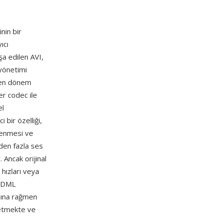
nin bir
ıcı
şa edilen AVI,
 yönetimi
ken dönem
r codec ile
el
bir özelliği,
lenmesi ve
rden fazla ses
. Ancak orijinal
hızları veya
enDML
asına rağmen
etmekte ve