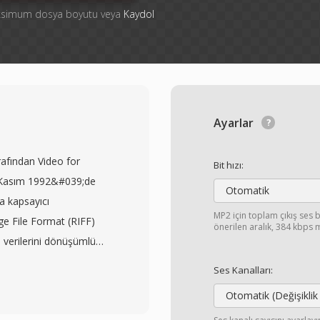
aksimum dosya boyutu veya
Kaydol
Ayarlar
rafından Video for
Bit hızı:
k Kasım 1992&#039;de
Otomatik
a kapsayıcı
MP2 için toplam çıkış ses b
ge File Format (RIFF)
önerilen aralık, 384 kbps
o verilerini dönüşümlü
akış yönetimi
Ses Kanalları:
. Format, codec
Otomatik (Değişiklik
e Indeo&#039;dan