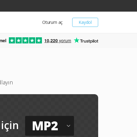
Oturum aç
Kaydol
mel
10,220
yorum
dlayın
MP2
için