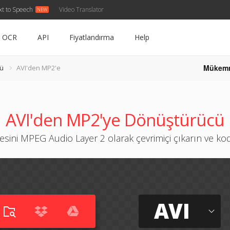
xt to Speech
Video Translator
OCR
API
Fiyatlandırma
Help
Mükem
cü
AVI'den MP2'e
AVI'den MP2'ye Dönüştürücü
esini MPEG Audio Layer 2 olarak çevrimiçi çıkarın ve ko
AVI