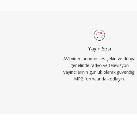
tercih ettiğini açıklar. Kodlayıcı gecikmes
senkronizasyonunun önem taşıdığı canlı yayın
özellik. Standartlaştırmadan onlarca yıl 
tutan üç avantaj: kablosuz yayın sinyalleri 
hataları altında zarif bozulma, gerçek zama
uygun minimum kodlama gecikmesi ve Avr
Yayın Sesi
çerçevelerinde köklü düzenleyici kabul.
AVI videolarından ses çekin ve dünya
genelinde radyo ve televizyon
yayıncılarının günlük olarak güvendiği
MP2 formatında kodlayın.