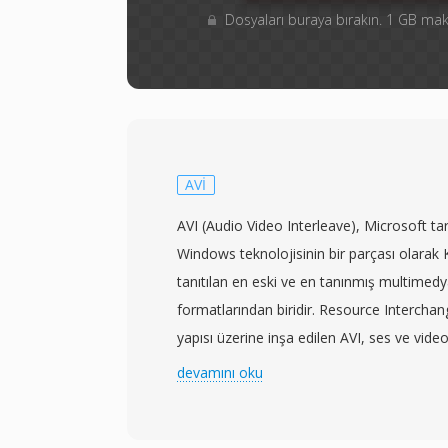
Dosyaları buraya bırakın. 1 GB m
AVI
AVI (Audio Video Interleave), Microsoft ta
Windows teknolojisinin bir parçası olara
tanıtılan en eski ve en tanınmış multimedy
formatlarından biridir. Resource Interchan
yapısı üzerine inşa edilen AVI, ses ve vide
parçalar halinde iç içe geçirerek karmaşık 
devamını oku
gerektirmeden senkronize oynatma sağlar
bağımsızdır; yani erken dönem Cinepak v