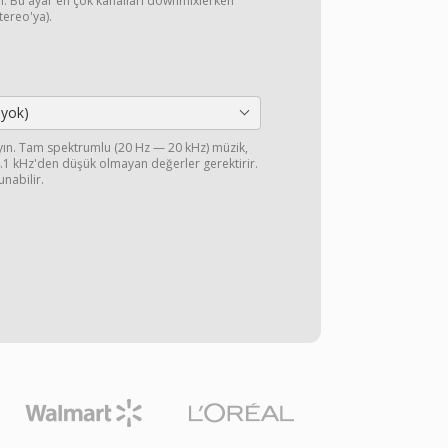
yın. Bu ayar en çok kanalları downmixlerken
stereo'ya).
 yok)
ayın. Tam spektrumlu (20 Hz — 20 kHz) müzik,
44.1 kHz'den düşük olmayan değerler gerektirir.
unabilir.