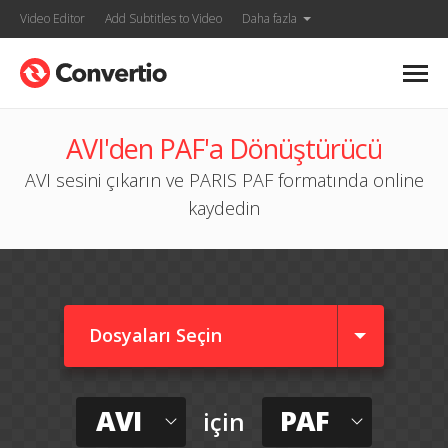
Video Editor
Add Subtitles to Video
Daha fazla
AVI'den PAF'a Dönüştürücü
AVI sesini çıkarın ve PARIS PAF formatında online
kaydedin
Dosyaları Seçin
AVI
PAF
için