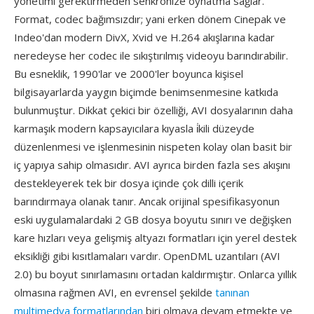
yönetimi gerektirmeden senkronize oynatma sağlar.
Format, codec bağımsızdır; yani erken dönem Cinepak ve
Indeo'dan modern DivX, Xvid ve H.264 akışlarına kadar
neredeyse her codec ile sıkıştırılmış videoyu barındırabilir.
Bu esneklik, 1990'lar ve 2000'ler boyunca kişisel
bilgisayarlarda yaygın biçimde benimsenmesine katkıda
bulunmuştur. Dikkat çekici bir özelliği, AVI dosyalarının daha
karmaşık modern kapsayıcılara kıyasla i̇kili düzeyde
düzenlenmesi ve işlenmesinin nispeten kolay olan basit bir
iç yapıya sahip olmasıdır. AVI ayrıca birden fazla ses akışını
destekleyerek tek bir dosya içinde çok dilli içerik
barındırmaya olanak tanır. Ancak orijinal spesifikasyonun
eski uygulamalardaki 2 GB dosya boyutu sınırı ve değişken
kare hızları veya gelişmiş altyazı formatları için yerel destek
eksikliği gibi kısıtlamaları vardır. OpenDML uzantıları (AVI
2.0) bu boyut sınırlamasını ortadan kaldırmıştır. Onlarca yıllık
olmasına rağmen AVI, en evrensel şekilde
tanınan
multimedya formatlarından
biri olmaya devam etmekte ve