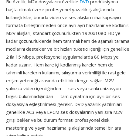
Bu özellik, M2V dosyalarını özellikle
DVD
prodüksiyonu
başta olmak üzere profesyonel yazarlık iş akışlarında
kullanışlı kılar; burada video ve ses akışları nihai kapsayıcı
formata birleştirilmeden önce ayrı ayrı hazırlanır ve kodlanır.
M2V akışları, standart çözünürlükten 1920x1080 HD'ye
kadar çözünürlüklerde hem taramalı hem de aşamalı tarama
modlarını destekler ve bit hızları tüketici içeriği için genellikle
2 ila 15 Mbps, profesyonel uygulamalarda 80 Mbps'ye
kadar uzanır. Hem kare içi kodlanmış kareler hem de
tahminli karelerin kullanımı, sıkıştırma verimliliği ile rastgele
erişim yeteneği arasında etkili bir denge sağlar. M2V
yalnızca video içerdiğinden — ses veya senkronizasyon
bilgisi bulunmadığından — tam oynatma için ayrı bir ses
dosyasıyla eşleştirilmesi gerekir. DVD yazarlık yazılımları
genellikle AC3 veya LPCM ses dosyalarının yanı sıra M2V
girişi bekler ve bu durum formatı profesyonel disk
mastering ve yayın hazırlama iş akışlarında temel bir ara
adım haline getirir.