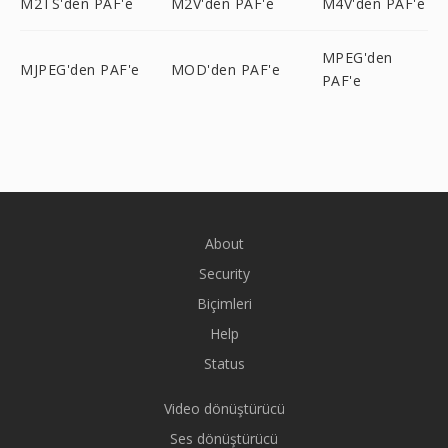
M2TS'den PAF'e
M2V'den PAF'e
M4V'den PAF'e
MPEG'den
MJPEG'den PAF'e
MOD'den PAF'e
PAF'e
About
Security
Biçimleri
Help
Status
Video dönüştürücü
Ses dönüştürücü