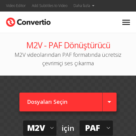
Video Editor
Add Subtitles to Video
Daha fazla
M2V - PAF Dönüştürücü
M2V videolarından PAF formatında ücretsiz
çevrimiçi ses çıkarma
Dosyaları Seçin
M2V
PAF
için