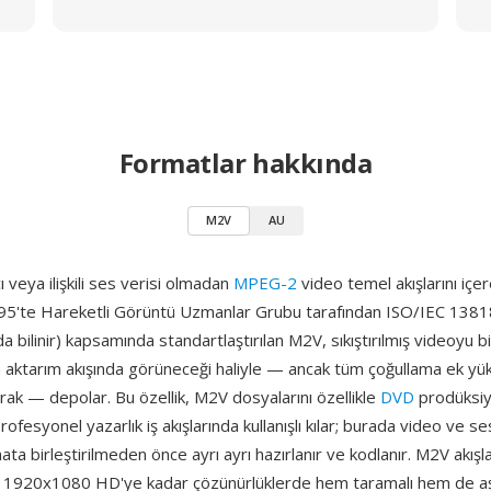
Formatlar hakkında
M2V
AU
 veya ilişkili ses verisi olmadan
MPEG-2
video temel akışlarını içe
995'te Hareketli Görüntü Uzmanlar Grubu tarafından ISO/IEC 138
a bilinir) kapsamında standartlaştırılan M2V, sıkıştırılmış videoyu
aktarım akışında görüneceği haliyle — ancak tüm çoğullama ek y
larak — depolar. Bu özellik, M2V dosyalarını özellikle
DVD
prodüksiy
fesyonel yazarlık iş akışlarında kullanışlı kılar; burada video ve ses 
ata birleştirilmeden önce ayrı ayrı hazırlanır ve kodlanır. M2V akışl
n 1920x1080 HD'ye kadar çözünürlüklerde hem taramalı hem de a