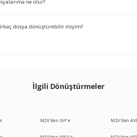
syalarıma ne olur?
irkaç dosya dönüştürebilir miyim?
İlgili Dönüştürmeler
e
M2V'den GIF'e
M2V'den AVI
'e
M2V'den MKV'e
M2V'den MP