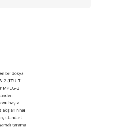
ren bir dosya
18-2 (ITU-T
 bir MPEG-2
ükünden
onu başta
akışları nihai
arı, standart
şamalı tarama