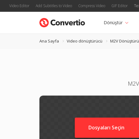
Video Editor
Add Subtitles to Video
Compress Video
GIF Editor
Te
Dönüştür
Ana Sayfa
Video dönüştürücü
M2V Dönüştürü
M2V 
Dosyaları Seçin