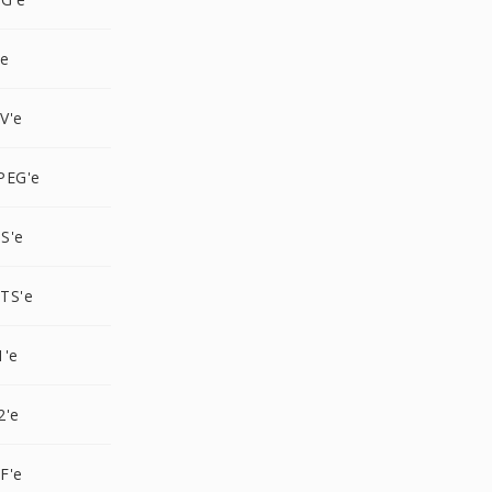
'e
V'e
PEG'e
S'e
TS'e
1'e
2'e
F'e