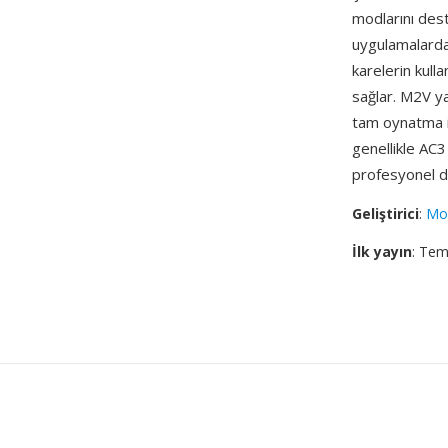
modlarını deste
uygulamalarda
karelerin kulla
sağlar. M2V y
tam oynatma iç
genellikle AC3
profesyonel di
Geliştirici
:
Mov
İlk yayın
: Te