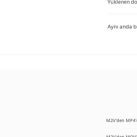
Yüklenen do
Aynı anda b
M2V'den MP4'
M2V'den MOV