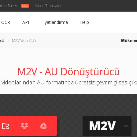
xt to Speech
Video Translator
OCR
API
Fiyatlandırma
Help
Mükem
cü
M2V'den AU'e
M2V - AU Dönüştürücü
videolarından AU formatında ücretsiz çevrimiçi ses çı
M2V