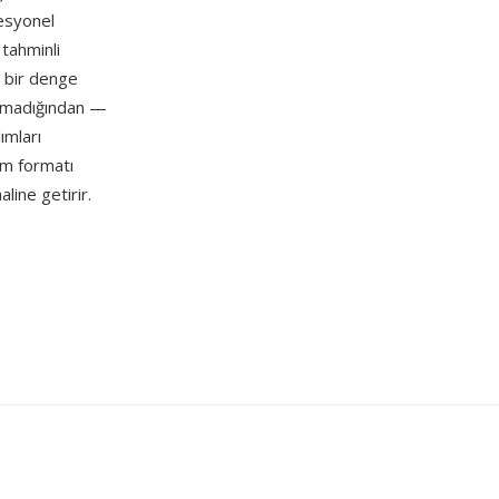
fesyonel
tahminli
li bir denge
unmadığından —
ımları
um formatı
line getirir.