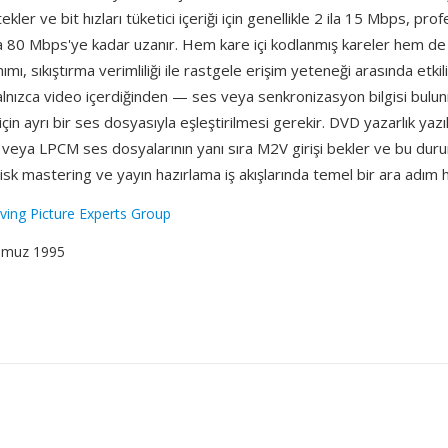
kler ve bit hızları tüketici içeriği için genellikle 2 ila 15 Mbps, pro
 80 Mbps'ye kadar uzanır. Hem kare içi kodlanmış kareler hem de 
nımı, sıkıştırma verimliliği ile rastgele erişim yeteneği arasında etki
alnızca video içerdiğinden — ses veya senkronizasyon bilgisi bul
in ayrı bir ses dosyasıyla eşleştirilmesi gerekir. DVD yazarlık yazıl
 veya LPCM ses dosyalarının yanı sıra M2V girişi bekler ve bu dur
sk mastering ve yayın hazırlama iş akışlarında temel bir ara adım ha
ing Picture Experts Group
mmuz 1995