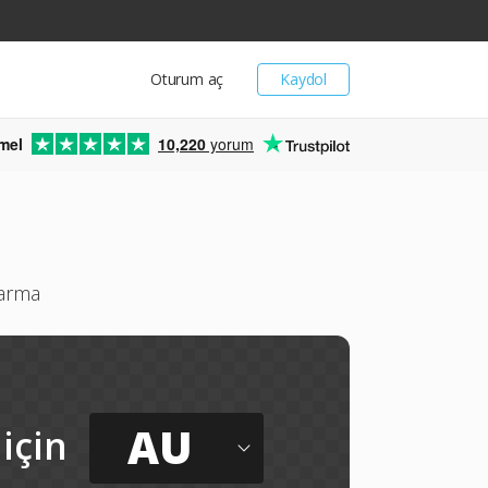
Oturum aç
Kaydol
mel
10,220
yorum
karma
AU
için