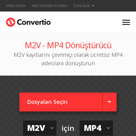
Video Editor
Add Subtitles to Video
Daha fazla
M2V - MP4 Dönüştürücü
M2V kayıtlarını çevrimiçi olarak ücretsiz MP4
videolara dönüştürün
Dosyaları Seçin
M2V
MP4
için