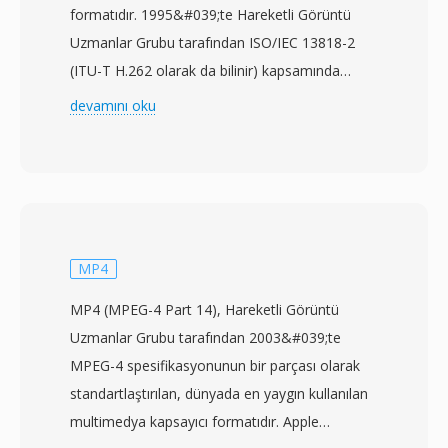
formatıdır. 1995&#039;te Hareketli Görüntü
Uzmanlar Grubu tarafından ISO/IEC 13818-2
(ITU-T H.262 olarak da bilinir) kapsamında
standartlaştırılan M2V, sıkıştırılmış videoyu bir
devamını oku
MPEG-2 program veya aktarım akışında
görüneceği haliyle — ancak tüm çoğullama ek
yükünden arındırılmış olarak — depolar. Bu
özellik, M2V dosyalarını özellikle DVD
prodüksiyonu başta olmak üzere profesyonel
yazarlık iş akışlarında kullanışlı kılar; burada
MP4
video ve ses akışları nihai kapsayıcı formata
MP4 (MPEG-4 Part 14), Hareketli Görüntü
birleştirilmeden önce ayrı ayrı hazırlanır ve
Uzmanlar Grubu tarafından 2003&#039;te
kodlanır. M2V akışları, standart çözünürlükten
MPEG-4 spesifikasyonunun bir parçası olarak
1920x1080 HD&#039;ye kadar çözünürlüklerde
standartlaştırılan, dünyada en yaygın kullanılan
hem taramalı hem de aşamalı tarama modlarını
multimedya kapsayıcı formatıdır. Apple
destekler ve bit hızları tüketici içeriği için