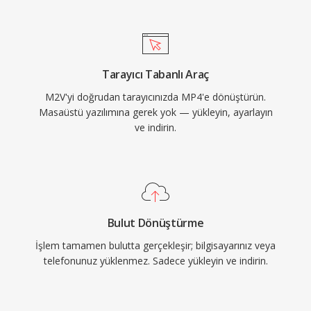
medya kütüphaneleri için varsayılan tercih
haline getirmiştir. MP4 içinde H.264 ile HTML5
video, her büyük web tarayıcısı tarafından
desteklenerek web video dağıtımı için evrensel
Tarayıcı Tabanlı Araç
temel standart oluşturmuştur. Taşıdığı modern
M2V'yi doğrudan tarayıcınızda MP4'e dönüştürün.
codec&#039;lerin sıkıştırma yetenekleriyle
Masaüstü yazılımına gerek yok — yükleyin, ayarlayın
birleşen verimli paketleme yapısı, bant genişliği
ve indirin.
kısıtlı ağlar ve depolama alanı sınırlı cihazlarda
pratik dosya boyutlarında yüksek kaliteli video
dağıtımını mümkün kılar.
Bulut Dönüştürme
İşlem tamamen bulutta gerçekleşir; bilgisayarınız veya
telefonunuz yüklenmez. Sadece yükleyin ve indirin.