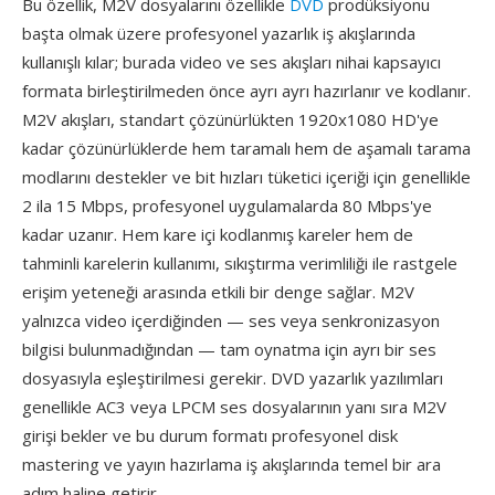
Bu özellik, M2V dosyalarını özellikle
DVD
prodüksiyonu
başta olmak üzere profesyonel yazarlık iş akışlarında
kullanışlı kılar; burada video ve ses akışları nihai kapsayıcı
formata birleştirilmeden önce ayrı ayrı hazırlanır ve kodlanır.
M2V akışları, standart çözünürlükten 1920x1080 HD'ye
kadar çözünürlüklerde hem taramalı hem de aşamalı tarama
modlarını destekler ve bit hızları tüketici içeriği için genellikle
2 ila 15 Mbps, profesyonel uygulamalarda 80 Mbps'ye
kadar uzanır. Hem kare içi kodlanmış kareler hem de
tahminli karelerin kullanımı, sıkıştırma verimliliği ile rastgele
erişim yeteneği arasında etkili bir denge sağlar. M2V
yalnızca video içerdiğinden — ses veya senkronizasyon
bilgisi bulunmadığından — tam oynatma için ayrı bir ses
dosyasıyla eşleştirilmesi gerekir. DVD yazarlık yazılımları
genellikle AC3 veya LPCM ses dosyalarının yanı sıra M2V
girişi bekler ve bu durum formatı profesyonel disk
mastering ve yayın hazırlama iş akışlarında temel bir ara
adım haline getirir.