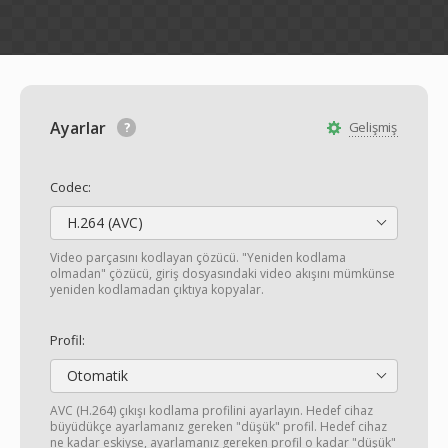
Ayarlar
Gelişmiş
Codec:
H.264 (AVC)
Video parçasını kodlayan çözücü. "Yeniden kodlama
olmadan" çözücü, giriş dosyasındaki video akışını mümkünse
yeniden kodlamadan çıktıya kopyalar.
Profil:
Otomatik
AVC (H.264) çıkışı kodlama profilini ayarlayın. Hedef cihaz
büyüdükçe ayarlamanız gereken "düşük" profil. Hedef cihaz
ne kadar eskiyse, ayarlamanız gereken profil o kadar "düşük"