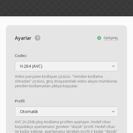
Ayarlar
Gelişmiş
Codec:
H.264 (AVC)
Video parçasını kodlayan çözücü. "Yeniden kodlama
olmadan" çözücü, giriş dosyasındaki video akışını mümkünse
yeniden kodlamadan çıktıya kopyalar.
Profil:
Otomatik
AVC (H.264) çıkışı kodlama profilini ayarlayın. Hedef cihaz
büyüdükçe ayarlamanız gereken "düşük" profil. Hedef cihaz
ne kadar eskiyse, ayarlamanız gereken profil o kadar "düşük"