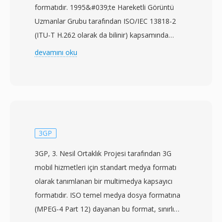
formatıdır. 1995&#039;te Hareketli Görüntü
Uzmanlar Grubu tarafından ISO/IEC 13818-2
(ITU-T H.262 olarak da bilinir) kapsamında
standartlaştırılan M2V, sıkıştırılmış videoyu bir
devamını oku
MPEG-2 program veya aktarım akışında
görüneceği haliyle — ancak tüm çoğullama ek
yükünden arındırılmış olarak — depolar. Bu
özellik, M2V dosyalarını özellikle DVD
prodüksiyonu başta olmak üzere profesyonel
yazarlık iş akışlarında kullanışlı kılar; burada
3GP
video ve ses akışları nihai kapsayıcı formata
3GP, 3. Nesil Ortaklık Projesi tarafından 3G
birleştirilmeden önce ayrı ayrı hazırlanır ve
mobil hizmetleri için standart medya formatı
kodlanır. M2V akışları, standart çözünürlükten
olarak tanımlanan bir multimedya kapsayıcı
1920x1080 HD&#039;ye kadar çözünürlüklerde
formatıdır. ISO temel medya dosya formatına
hem taramalı hem de aşamalı tarama modlarını
(MPEG-4 Part 12) dayanan bu format, sınırlı
destekler ve bit hızları tüketici içeriği için