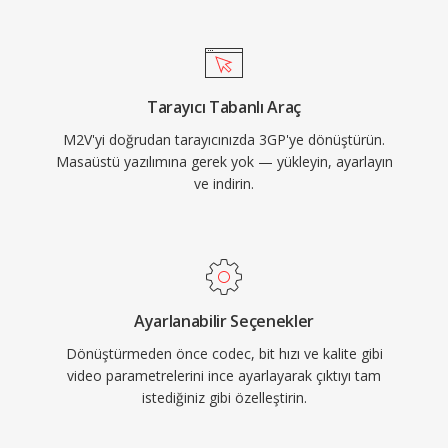
küçük dosyalar üretir. 3GP, hem GSM hem de
UMTS ağ protokollerini destekler ve kapsayıcı
içinde zamanlanmış metin ile sabit görüntü
desteği sunar. Büyük telefon üreticileri
Tarayıcı Tabanlı Araç
tarafından geniş çaplı benimsenmesi, 3G
M2V'yi doğrudan tarayıcınızda 3GP'ye dönüştürün.
özellikli neredeyse her telefonun 3GP medyasını
Masaüstü yazılımına gerek yok — yükleyin, ayarlayın
yerel olarak işleyebilmesini sağlamıştır. Modern
ve indirin.
mobil cihazlar artık MP4 ve diğer gelişmiş
formatları tercih etse de, 3GP dosyalarına eski
mobil kayıt arşivlerinde ve bant genişliği
açısından verimli video dağıtımının önemini
koruduğu bölgelerde hâlâ rastlanmaktadır.
Ayarlanabilir Seçenekler
Dönüştürmeden önce codec, bit hızı ve kalite gibi
video parametrelerini ince ayarlayarak çıktıyı tam
istediğiniz gibi özelleştirin.