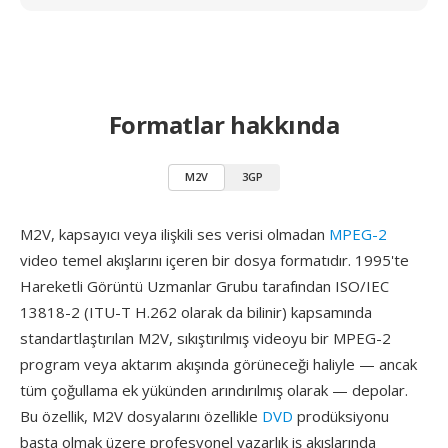
Formatlar hakkında
M2V
3GP
M2V, kapsayıcı veya ilişkili ses verisi olmadan
MPEG-2
video temel akışlarını içeren bir dosya formatıdır. 1995'te
Hareketli Görüntü Uzmanlar Grubu tarafından ISO/IEC
13818-2 (ITU-T H.262 olarak da bilinir) kapsamında
standartlaştırılan M2V, sıkıştırılmış videoyu bir MPEG-2
program veya aktarım akışında görüneceği haliyle — ancak
tüm çoğullama ek yükünden arındırılmış olarak — depolar.
Bu özellik, M2V dosyalarını özellikle
DVD
prodüksiyonu
başta olmak üzere profesyonel yazarlık iş akışlarında