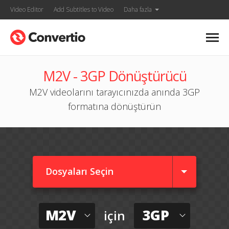
Video Editor
Add Subtitles to Video
Daha fazla
M2V - 3GP Dönüştürücü
M2V videolarını tarayıcınızda anında 3GP
formatına dönüştürün
Dosyaları Seçin
M2V
3GP
için