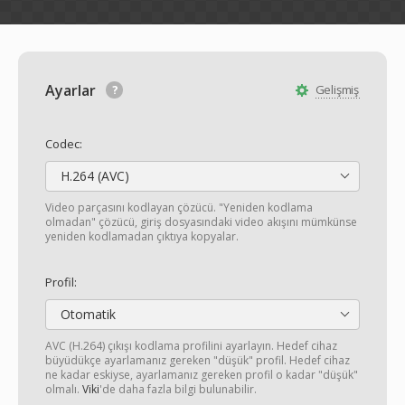
Ayarlar
Gelişmiş
Codec:
H.264 (AVC)
Video parçasını kodlayan çözücü. "Yeniden kodlama
olmadan" çözücü, giriş dosyasındaki video akışını mümkünse
yeniden kodlamadan çıktıya kopyalar.
Profil:
Otomatik
AVC (H.264) çıkışı kodlama profilini ayarlayın. Hedef cihaz
büyüdükçe ayarlamanız gereken "düşük" profil. Hedef cihaz
ne kadar eskiyse, ayarlamanız gereken profil o kadar "düşük"
olmalı.
Viki
'de daha fazla bilgi bulunabilir.