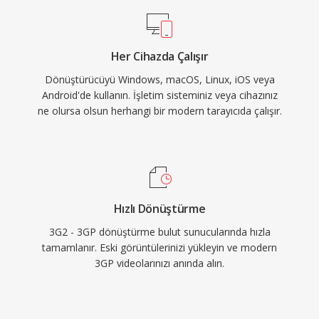
UMTS ağ protokollerini destekler ve kapsayıcı
içinde zamanlanmış metin ile sabit görüntü
desteği sunar. Büyük telefon üreticileri
Her Cihazda Çalışır
tarafından geniş çaplı benimsenmesi, 3G
Dönüştürücüyü Windows, macOS, Linux, iOS veya
özellikli neredeyse her telefonun 3GP medyasını
Android'de kullanın. İşletim sisteminiz veya cihazınız
yerel olarak işleyebilmesini sağlamıştır. Modern
ne olursa olsun herhangi bir modern tarayıcıda çalışır.
mobil cihazlar artık MP4 ve diğer gelişmiş
formatları tercih etse de, 3GP dosyalarına eski
mobil kayıt arşivlerinde ve bant genişliği
açısından verimli video dağıtımının önemini
koruduğu bölgelerde hâlâ rastlanmaktadır.
Hızlı Dönüştürme
3G2 - 3GP dönüştürme bulut sunucularında hızla
tamamlanır. Eski görüntülerinizi yükleyin ve modern
3GP videolarınızı anında alın.