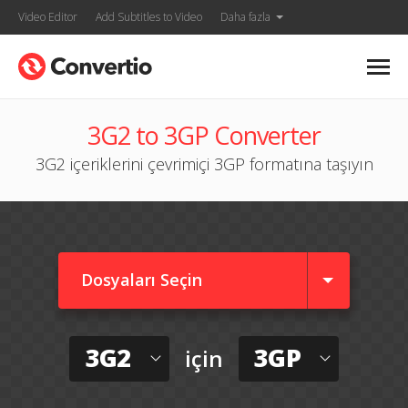
Video Editor
Add Subtitles to Video
Daha fazla
3G2 to 3GP Converter
3G2 içeriklerini çevrimiçi 3GP formatına taşıyın
Dosyaları Seçin
3G2
3GP
için