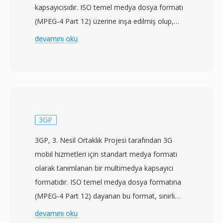
kapsayıcısıdır. ISO temel medya dosya formatı
(MPEG-4 Part 12) üzerine inşa edilmiş olup,
H.263 veya MPEG-4 Visual ile kodlanmış
devamını oku
videoyu AMR, EVRC veya AAC
codec&#039;leriyle birlikte ses olarak depolar.
Spesifikasyon i̇lk olarak Aralık 2003&#039;te
yayımlanarak CDMA tabanlı telefonlar ve ağlar
için multimedya mesajlaşma ve video
oynatmayı standartlaştırmıştır. 3G2 dosyaları
3GP
son derece düşük bant genişliği koşulları için
3GP, 3. Nesil Ortaklık Projesi tarafından 3G
tasarlanmış olup, 30-60 kbps gibi düşük bit
mobil hizmetleri için standart medya formatı
hızlarında oynatılabilir video kalitesi sunar. Bu
olarak tanımlanan bir multimedya kapsayıcı
özellik, formatı sınırlı işlem gücü ve depolama
formatıdır. ISO temel medya dosya formatına
alanına sahip cihazlarda mobil video kaydı için
(MPEG-4 Part 12) dayanan bu format, sınırlı
özellikle verimli kılar. Kapsayıcı, birden fazla
kapasiteye sahip cep telefonlarının video
devamını oku
parça, altyazılar için zamanlanmış metin ve