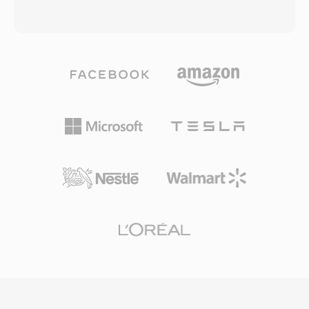
içeriğini verimli şekilde kaydedebilmesi,
gömülü meta veri desteği sunar. Önemli bir
depolayabilmesi ve oynatabilmesi için
avantajı, 2000&#039;li yılların ortasındaki
depolama ve bant genişliği gereksinimlerini
CDMA el cihazlarıyla neredeyse evrensel
azaltmak amacıyla tasarlanmıştır. Format
uyumluluk sağlayarak geniş bir mobil cihaz
genellikle H.263 veya H.264 video
yelpazesinde güvenilir oynatma imkanı
codec&#039;lerini AMR-NB, AMR-WB veya
sunmasıdır. MP4 gibi daha yeni formatlar çoğu
AAC ses codec&#039;leriyle birlikte kullanır.
amaç için 3G2&#039;nın yerini almış olsa da,
3GP, ağ hızları ve cihaz donanımının dosya
eski mobil içeriklerle çalışmak ve minimum
boyutlarına sıkı kısıtlamalar getirdiği erken akıllı
dosya boyutunun öncelikli olduğu durumlarda
telefon döneminde multimedyayı mobil
hâlâ kullanışlıdır.
cihazlara taşımada belirleyici rol oynamıştır.
Sadeleştirilmiş kapsayıcı yapısı, tam MP4
dosyalarında bulunan ek yükü ortadan
kaldırarak yavaş 3G bağlantılarında güvenilir
biçimde akış sağlayan önemli ölçüde daha
küçük dosyalar üretir. 3GP, hem GSM hem de