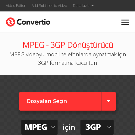
Video Editor
Add Subtitles to Video
Daha fazla
MPEG - 3GP Dönüştürücü
MPEG videoyu mobil telefonlarda oynatmak için
3GP formatına küçültün
Dosyaları Seçin
MPEG
3GP
için