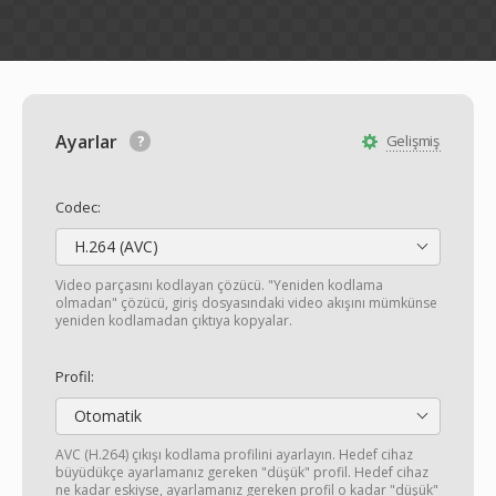
Ayarlar
Gelişmiş
Codec:
H.264 (AVC)
Video parçasını kodlayan çözücü. "Yeniden kodlama
olmadan" çözücü, giriş dosyasındaki video akışını mümkünse
yeniden kodlamadan çıktıya kopyalar.
Profil:
Otomatik
AVC (H.264) çıkışı kodlama profilini ayarlayın. Hedef cihaz
büyüdükçe ayarlamanız gereken "düşük" profil. Hedef cihaz
ne kadar eskiyse, ayarlamanız gereken profil o kadar "düşük"