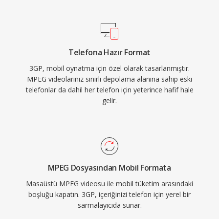
küçük dosyalar üretir. 3GP, hem GSM hem de
UMTS ağ protokollerini destekler ve kapsayıcı
içinde zamanlanmış metin ile sabit görüntü
desteği sunar. Büyük telefon üreticileri
Telefona Hazır Format
tarafından geniş çaplı benimsenmesi, 3G
3GP, mobil oynatma için özel olarak tasarlanmıştır.
özellikli neredeyse her telefonun 3GP medyasını
MPEG videolarınız sınırlı depolama alanına sahip eski
yerel olarak işleyebilmesini sağlamıştır. Modern
telefonlar da dahil her telefon için yeterince hafif hale
mobil cihazlar artık MP4 ve diğer gelişmiş
gelir.
formatları tercih etse de, 3GP dosyalarına eski
mobil kayıt arşivlerinde ve bant genişliği
açısından verimli video dağıtımının önemini
koruduğu bölgelerde hâlâ rastlanmaktadır.
MPEG Dosyasından Mobil Formata
Masaüstü MPEG videosu ile mobil tüketim arasındaki
boşluğu kapatın. 3GP, içeriğinizi telefon için yerel bir
sarmalayıcıda sunar.