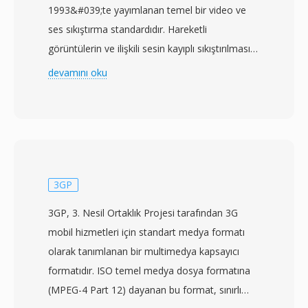
1993&#039;te yayımlanan temel bir video ve
ses sıkıştırma standardıdır. Hareketli
görüntülerin ve ilişkili sesin kayıplı sıkıştırılması
için i̇lk uluslararası standart olup sonraki
devamını oku
neredeyse tüm video codec&#039;lerini
etkileyen prensip ve teknikleri ortaya
koymuştur. MPEG-1 video sıkıştırması; hareket
telafili tahmin, ayrık kosinüs dönüşümü
kodlama ve değişken uzunluklu entropi
kodlamanın birleşimiyle I-kareler (kare içi
3GP
kodlanmış), P-kareler (tahminli) ve B-kareler
3GP, 3. Nesil Ortaklık Projesi tarafından 3G
(çift yönlü tahminli) olmak üzere üç kare türü
mobil hizmetleri için standart medya formatı
etrafında organize edilir. Standart, SIF
olarak tanımlanan bir multimedya kapsayıcı
çözünürlükte (NTSC için 352x240) VHS kaset
formatıdır. ISO temel medya dosya formatına
kalitesine eşdeğer görüntü üreterek ses ve
(MPEG-4 Part 12) dayanan bu format, sınırlı
video için birleşik yaklaşık 1,5 Mbps bit hızını