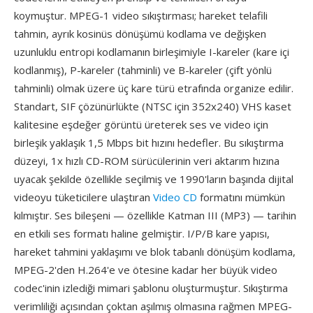
koymuştur. MPEG-1 video sıkıştırması; hareket telafili
tahmin, ayrık kosinüs dönüşümü kodlama ve değişken
uzunluklu entropi kodlamanın birleşimiyle I-kareler (kare içi
kodlanmış), P-kareler (tahminli) ve B-kareler (çift yönlü
tahminli) olmak üzere üç kare türü etrafında organize edilir.
Standart, SIF çözünürlükte (NTSC için 352x240) VHS kaset
kalitesine eşdeğer görüntü üreterek ses ve video için
birleşik yaklaşık 1,5 Mbps bit hızını hedefler. Bu sıkıştırma
düzeyi, 1x hızlı CD-ROM sürücülerinin veri aktarım hızına
uyacak şekilde özellikle seçilmiş ve 1990'ların başında dijital
videoyu tüketicilere ulaştıran
Video CD
formatını mümkün
kılmıştır. Ses bileşeni — özellikle Katman III (MP3) — tarihin
en etkili ses formatı haline gelmiştir. I/P/B kare yapısı,
hareket tahmini yaklaşımı ve blok tabanlı dönüşüm kodlama,
MPEG-2'den H.264'e ve ötesine kadar her büyük video
codec'inin izlediği mimari şablonu oluşturmuştur. Sıkıştırma
verimliliği açısından çoktan aşılmış olmasına rağmen MPEG-