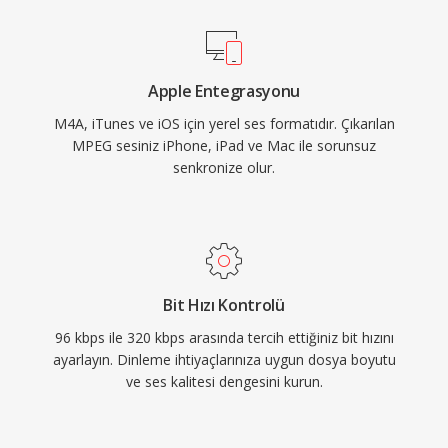
Android ve çoğu araç bilgi-eğlence sistemini
kapsar. Formatı tanımlayan üç somut avantaj:
eski kayıplı kodeklere kıyasla üstün kodlama
Apple Entegrasyonu
verimliliği, MP4 atom yapısı aracılığıyla zengin
M4A, iTunes ve iOS için yerel ses formatıdır. Çıkarılan
üst veri (kapak resmi, bölümler, şarkı sözleri) ve
MPEG sesiniz iPhone, iPad ve Mac ile sorunsuz
hem kayıplı hem kayıpsız iş akışlarına hizmet
senkronize olur.
eden çift modlu esneklik.
Bit Hızı Kontrolü
96 kbps ile 320 kbps arasında tercih ettiğiniz bit hızını
ayarlayın. Dinleme ihtiyaçlarınıza uygun dosya boyutu
ve ses kalitesi dengesini kurun.