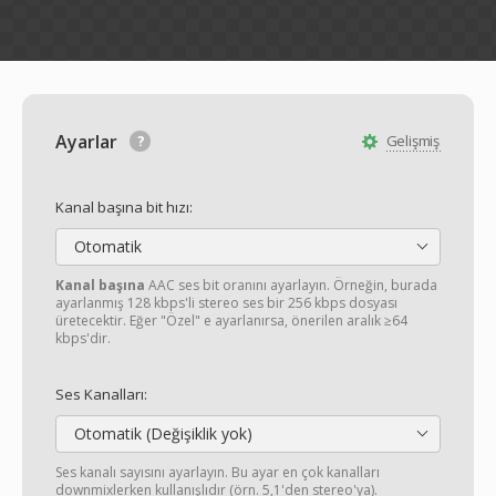
Ayarlar
Gelişmiş
Kanal başına bit hızı:
Otomatik
Kanal başına
AAC ses bit oranını ayarlayın. Örneğin, burada
ayarlanmış 128 kbps'li stereo ses bir 256 kbps dosyası
üretecektir. Eğer "Özel" e ayarlanırsa, önerilen aralık ≥64
kbps'dir.
Ses Kanalları:
Otomatik (Değişiklik yok)
Ses kanalı sayısını ayarlayın. Bu ayar en çok kanalları
downmixlerken kullanışlıdır (örn. 5,1'den stereo'ya).