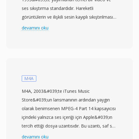
ses sıkıştırma standardıdır. Hareketli
görüntülerin ve ilişkili sesin kayıplı sıkıştırılması
için i̇lk uluslararası standart olup sonraki
devamını oku
neredeyse tüm video codec&#039;lerini
etkileyen prensip ve teknikleri ortaya
koymuştur. MPEG-1 video sıkıştırması; hareket
telafili tahmin, ayrık kosinüs dönüşümü
kodlama ve değişken uzunluklu entropi
kodlamanın birleşimiyle I-kareler (kare içi
M4A
kodlanmış), P-kareler (tahminli) ve B-kareler
M4A, 2003&#039;te iTunes Music
(çift yönlü tahminli) olmak üzere üç kare türü
Store&#039;un lansmanının ardından yaygın
etrafında organize edilir. Standart, SIF
olarak benimsenen MPEG-4 Part 14 kapsayıcısı
çözünürlükte (NTSC için 352x240) VHS kaset
içindeki yalnızca ses içeriği için Apple&#039;ın
kalitesine eşdeğer görüntü üreterek ses ve
tercih ettiği dosya uzantısıdır. Bu uzantı, saf ses
video için birleşik yaklaşık 1,5 Mbps bit hızını
akışlarını video destekli MP4 dosyalarından
devamını oku
hedefler. Bu sıkıştırma düzeyi, 1x hızlı CD-ROM