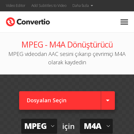
Video Editor
Add Subtitles to Video
Daha fazla
MPEG - M4A Dönüştürücü
MPEG videodan AAC sesini çıkarıp çevrimiçi M4A
olarak kaydedin
Dosyaları Seçin
MPEG
M4A
için