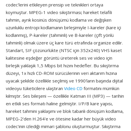
codec'lerini etkileyen prensip ve teknikleri ortaya
koymuştur. MPEG-1 video sıkıştırması; hareket telafili
tahmin, ayrık kosinüs dönüşümü kodlama ve değişken
uzunluklu entropi kodlamanın birleşimiyle I-kareler (kare içi
kodlanmış), P-kareler (tahminli) ve B-kareler (çift yönlü
tahminli) olmak üzere üç kare türü etrafında organize edilir.
Standart, SIF çözünürlükte (NTSC için 352x240) VHS kaset
kalitesine eşdeğer görüntü üreterek ses ve video için
birleşik yaklaşık 1,5 Mbps bit hızını hedefler. Bu sıkıştırma
düzeyi, 1x hızlı CD-ROM sürücülerinin veri aktarım hızına
uyacak şekilde özellikle seçilmiş ve 1990'ların başında dijital
videoyu tüketicilere ulaştıran
Video CD
formatını mümkün
kılmıştır. Ses bileşeni — özellikle Katman III (MP3) — tarihin
en etkili ses formatı haline gelmiştir. I/P/B kare yapısı,
hareket tahmini yaklaşımı ve blok tabanlı dönüşüm kodlama,
MPEG-2'den H.264'e ve ötesine kadar her büyük video
codec'inin izlediği mimari şablonu oluşturmuştur. Sıkıştırma