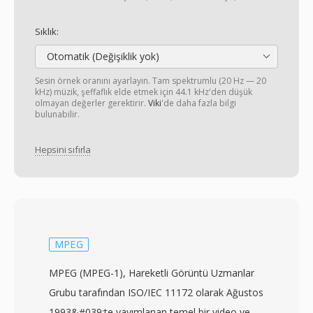
Sıklık:
Otomatik (Değişiklik yok)
Sesin örnek oranını ayarlayın. Tam spektrumlu (20 Hz — 20
kHz) müzik, şeffaflık elde etmek için 44.1 kHz'den düşük
olmayan değerler gerektirir.
Viki
'de daha fazla bilgi
bulunabilir.
Hepsini sıfırla
MPEG
MPEG (MPEG-1), Hareketli Görüntü Uzmanlar
Grubu tarafından ISO/IEC 11172 olarak Ağustos
1993&#039;te yayımlanan temel bir video ve