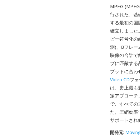
MPEG (MPE
行された、基
する最初の国
確立しました
ピー符号化の組
測)、Bフレー
映像の合計で約1
プに匹敵する
プットに合わ
Video CD
フォ
は、史上最も
定アプローチ、
で、すべての
た。圧縮効率
サポートされ
開発元
:
Moving