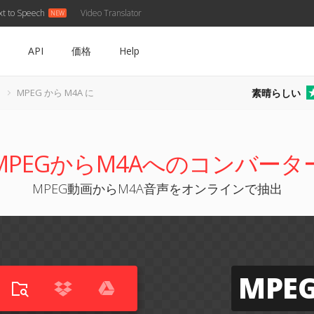
xt to Speech
Video Translator
API
価格
Help
素晴らしい
MPEG から M4A に
MPEGからM4Aへのコンバータ
MPEG動画からM4A音声をオンラインで抽出
MPE