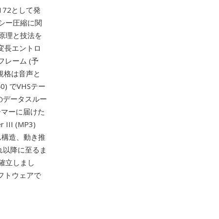
1172として発
シー圧縮に関
原理と技法を
変長エントロ
レーム (予
の規格は音声と
0) でVHSテー
のデータスルー
ーマーに届けた
 (MP3)
ム構造、動き推
それ以降に至るま
確立しまし
フトウェアで