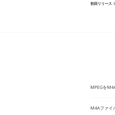
初回リリース
:
MPEGをM
M4Aファイ