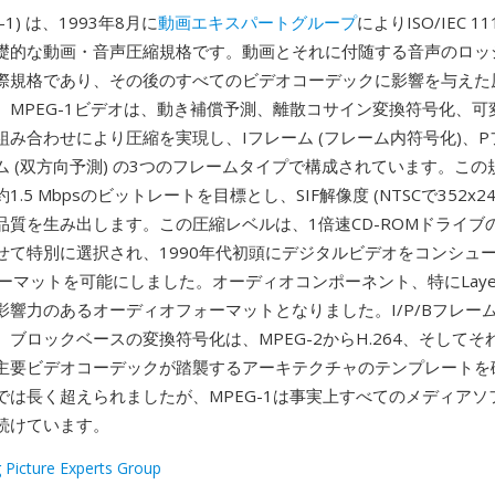
G-1) は、1993年8月に
動画エキスパートグループ
によりISO/IEC 1
礎的な動画・音声圧縮規格です。動画とそれに付随する音声のロッ
際規格であり、その後のすべてのビデオコーデックに影響を与えた
。MPEG-1ビデオは、動き補償予測、離散コサイン変換符号化、可
み合わせにより圧縮を実現し、Iフレーム (フレーム内符号化)、Pフ
ム (双方向予測) の3つのフレームタイプで構成されています。こ
.5 Mbpsのビットレートを目標とし、SIF解像度 (NTSCで352x24
品質を生み出します。この圧縮レベルは、1倍速CD-ROMドライブ
せて特別に選択され、1990年代初頭にデジタルビデオをコンシュ
ーマットを可能にしました。オーディオコンポーネント、特にLayer III
影響力のあるオーディオフォーマットとなりました。I/P/Bフレー
ブロックベースの変換符号化は、MPEG-2からH.264、そして
主要ビデオコーデックが踏襲するアーキテクチャのテンプレートを
では長く超えられましたが、MPEG-1は事実上すべてのメディアソ
続けています。
 Picture Experts Group