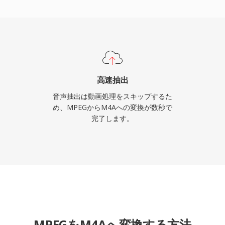
 Music、iPhone、
ブに処理します。一方、
んどの車載インフォテインメン
供しています。3つの明確
非可逆コーデックに対する
リッチなメタデータ(アー
高速抽出
可逆とロスレス両方のワー
音声抽出は動画処理をスキップするた
性です。
め、MPEGからM4Aへの変換が数秒で
完了します。
MPEGをM4Aへ変換する方法