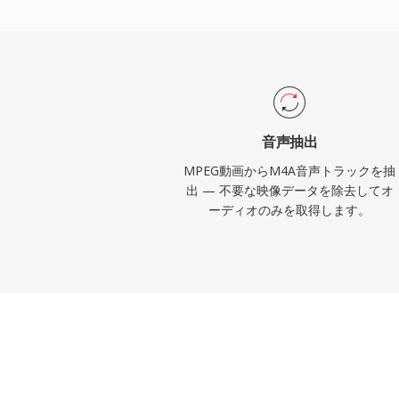
テムとの統合はシームレスで、iTunes、Apple
iPad、macOSがすべてM4Aをネイティ
VLC、foobar2000、Android、ほと
トシステムもサードパーティサポートを提
な利点がこの形式を定義します — 旧来の
優れた符号化効率、MP4アトム構造による
音声抽出
トワーク、チャプター、歌詞)、そして非
MPEG動画からM4A音声トラックを抽
クフローに対応するデュアルモードの柔軟
出 — 不要な映像データを除去してオ
ーディオのみを取得します。