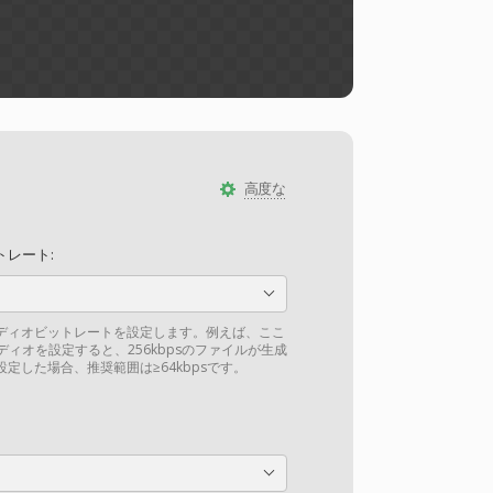
高度な
レート:
ーディオビットレートを設定します。例えば、ここ
ーディオを設定すると、256kbpsのファイルが生成
定した場合、推奨範囲は≥64kbpsです。