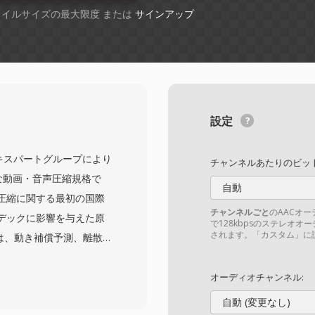
ファイルサイズの最大限度 または
サインアップ
設定
動画エキスパートグループにより
チャンネルあたりのビット
礎的な動画・音声圧縮規格で
自動
圧縮に関する最初の国際
チャンネルごと
のAACオ
デックに影響を与えた原
で128kbpsのステレオオ
されます。「カスタム」に設
オは、動き補償予測、離散
符号化の組み合わせによ
化)、Pフレーム (予
オーディオチャンネル:
レームタイプで構成されて
自動 (変更なし)