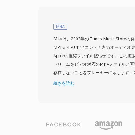
います。この規格は音声と映像の合計で約1.
を目標とし、SIF解像度 (NTSCで352x24
品質を生み出します。この圧縮レベルは、1
データスループットに合わせて特別に選択さ
M4A
ジタルビデオをコンシューマーに届けたVid
M4Aは、2003年のiTunes Music St
能にしました。オーディオコンポーネント、特にLa
MPEG-4 Part 14コンテナ内のオーデ
は、史上最も影響力のあるオーディオフォ
Appleの推奨ファイル拡張子です。この
I/P/Bフレーム構造、動き推定アプローチ
トリームをビデオ対応のMP4ファイルと
号化は、MPEG-2からH.264、そしてそ
存在しないことをプレーヤーに示します。
主要ビデオコーデックが踏襲するアーキテ
ルはAAC-LC(Advanced Audio Coding, L
続きを読む
確立しました。圧縮効率では長く超えられま
リームを最も一般的にラップしていますが、Apple
実上すべてのメディアソフトウェアでサポ
ペイロードも同じ拡張子を使用します。AA
イルは、改善されたスペクトル帯域複製、
グ、洗練された心理音響モデルのおかげで
MP3よりも優れた音質を提供します。最大9
と最大24ビットのビット深度をサポートして