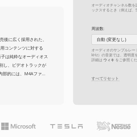
5 Mbpsのビットレート
オーディオチャンネル数を
0) でVHSテープに匹敵する
ックスするとき（例えば、5
倍速CD-ROMドライブの
れ、1990年代初頭にデ
周波数:
eo CDフォーマットを可
oreの発売後に広く採用された、
自動 (変更なし)
yer III (MP3)
ィオ専用コンテンツに対する
オーディオのサンプルレート
ーマットとなりました。
kHz）の音楽では、透明度を
拡張子は純粋なオーディオス
詳細は
ウィキ
をご参照くだ
、ブロックベースの変換符
区別し、ビデオトラックが
れ以降に至るまで、すべての
内部的には、M4Aファイ
クチャのテンプレートを
すべてリセット
ow Complexity)ビットスト
したが、MPEG-1は事
 Lossless(ALAC)
ートされ続けています。
CエンコードのM4Aファ
時間的ノイズシェーピン
、同等のビットレートで
6 kHzのサンプルレート
います。Appleエコシス