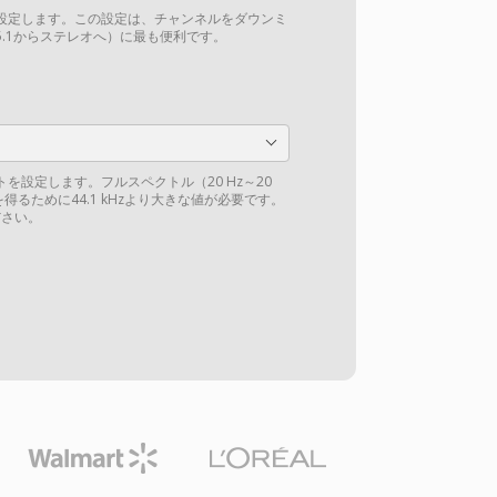
設定します。この設定は、チャンネルをダウンミ
.1からステレオへ）に最も便利です。
を設定します。フルスペクトル（20 Hz～20
得るために44.1 kHzより大きな値が必要です。
さい。