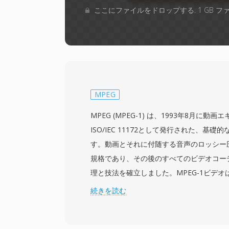
ここにファイルをドロップする. 1 GB 
MPEG
MPEG (MPEG-1) は、1993年8月に
ISO/IEC 11172として発行された、基
す。動画とそれに付随する音声のロッシー
規格であり、その後のすべてのビデオコー
理と技法を確立しました。MPEG-1ビデ
コサイン変換符号化、可変長エントロピー
続きを読む
り圧縮を実現し、Iフレーム (フレーム内符号
測)、Bフレーム (双方向予測) の3つのフ