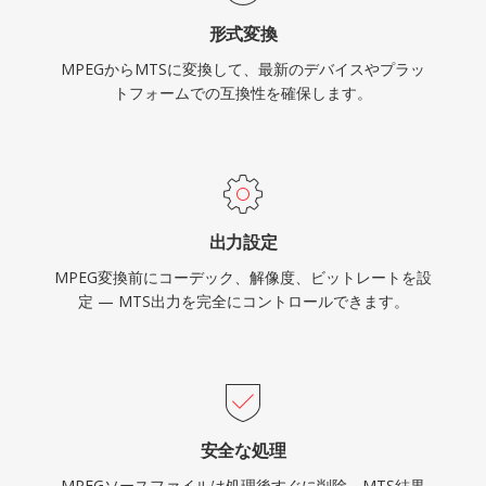
アルとして適しています。H.264圧縮の使用によ
形式変換
り、画質とファイルサイズの間の効果的なバラン
MPEGからMTSに変換して、最新のデバイスやプラッ
スが取れ、一般的なSDおよびSDHCメモリカー
トフォームでの互換性を確保します。
ドでの録画時間の延長が可能です。MTSファイ
ルはすべての主要な動画編集アプリケーションで
認識され、編集タイムラインに直接インポートで
きますが、一部のワークフローではよりスムーズ
なリアルタイムパフォーマンスのために編集に最
出力設定
適化されたフォーマットへのトランスコードが有
MPEG変換前にコーデック、解像度、ビットレートを設
効です。
定 — MTS出力を完全にコントロールできます。
安全な処理
MPEGソースファイルは処理後すぐに削除。MTS結果