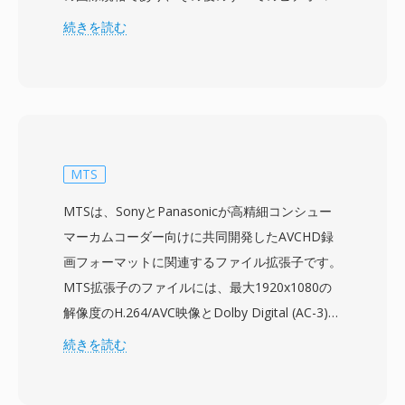
デックに影響を与えた原理と技法を確立しまし
続きを読む
た。MPEG-1ビデオは、動き補償予測、離散コサ
イン変換符号化、可変長エントロピー符号化の組
み合わせにより圧縮を実現し、Iフレーム (フレー
ム内符号化)、Pフレーム (予測)、Bフレーム (双
方向予測) の3つのフレームタイプで構成されて
います。この規格は音声と映像の合計で約1.5
MTS
Mbpsのビットレートを目標とし、SIF解像度
MTSは、SonyとPanasonicが高精細コンシュー
(NTSCで352x240) でVHSテープに匹敵する品質
マーカムコーダー向けに共同開発したAVCHD録
を生み出します。この圧縮レベルは、1倍速CD-
画フォーマットに関連するファイル拡張子です。
ROMドライブのデータスループットに合わせて
MTS拡張子のファイルには、最大1920x1080の
特別に選択され、1990年代初頭にデジタルビデ
解像度のH.264/AVC映像とDolby Digital (AC-3)
オをコンシューマーに届けたVideo CDフォーマ
またはLPCMオーディオを搭載するMPEG-2トラ
続きを読む
ットを可能にしました。オーディオコンポーネン
ンスポートストリームデータが含まれています。
ト、特にLayer III (MP3) は、史上最も影響力の
MTS表記は、AVCHDコンテンツを録画メディア
あるオーディオフォーマットとなりました。