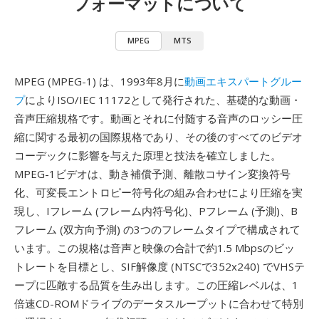
フォーマットについて
MPEG
MTS
MPEG (MPEG-1) は、1993年8月に
動画エキスパートグルー
プ
によりISO/IEC 11172として発行された、基礎的な動画・
音声圧縮規格です。動画とそれに付随する音声のロッシー圧
縮に関する最初の国際規格であり、その後のすべてのビデオ
コーデックに影響を与えた原理と技法を確立しました。
MPEG-1ビデオは、動き補償予測、離散コサイン変換符号
化、可変長エントロピー符号化の組み合わせにより圧縮を実
現し、Iフレーム (フレーム内符号化)、Pフレーム (予測)、B
フレーム (双方向予測) の3つのフレームタイプで構成されて
います。この規格は音声と映像の合計で約1.5 Mbpsのビッ
トレートを目標とし、SIF解像度 (NTSCで352x240) でVHSテ
ープに匹敵する品質を生み出します。この圧縮レベルは、1
倍速CD-ROMドライブのデータスループットに合わせて特別