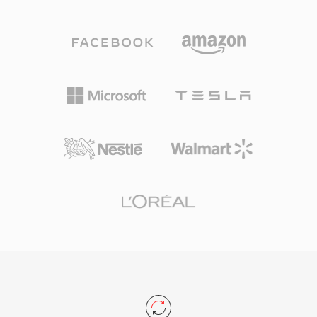
から直接アクセスする場合に使用され、通常Blu-
I/P/Bフレーム構造、動き推定アプローチ、ブロ
rayディスクコンテキストでの同じトランスポー
ックベースの変換符号化は、MPEG-2から
トストリームフォーマットを指すM2TSファイル
H.264、そしてそれ以降に至るまで、すべての主
とは区別されます。Sony、Panasonic、Canon
要ビデオコーデックが踏襲するアーキテクチャの
などのメーカーのコンシューマーおよびセミプロ
テンプレートを確立しました。圧縮効率では長く
フェッショナルカムコーダーは、メモリカードや
超えられましたが、MPEG-1は事実上すべてのメ
内部ストレージ上の構造化されたディレクトリ階
ディアソフトウェアでサポートされ続けていま
層にMTSファイルを書き込み、カメラ内再生用
す。
にクリップを整理するインデックスファイルやプ
レイリストファイルを併記します。トランスポー
トストリームパッケージングには、音声と映像の
同期を維持するために重要なタイミング情報が含
まれ、効率的なシーク用のランダムアクセスポイ
ントなどの機能もサポートしています。MTS録
画はカメラセンサーがキャプチャしたフル品質を
維持しており、編集ワークフローのソースマテリ