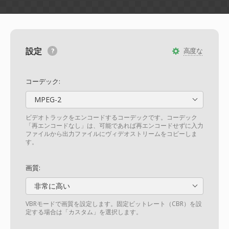
設定
高度な
コーデック:
MPEG-2
ビデオトラックをエンコードするコーデックです。コーデック
「再エンコードなし」は、可能であれば再エンコードせずに入力
ファイルから出力ファイルにヴィデオストリームをコピーしま
す。
画質:
非常に高い
VBRモードで画質を設定します。固定ビットレート（CBR）を設
定する場合は「カスタム」を選択します。