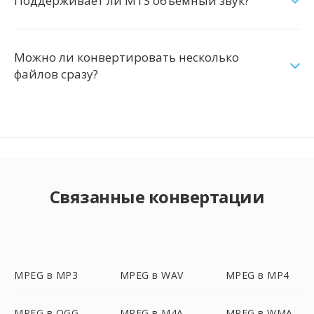
Поддерживает ли MTS объёмный звук?
Можно ли конвертировать несколько
файлов сразу?
Связанные конвертации
MPEG в MP3
MPEG в WAV
MPEG в MP4
MPEG в OGG
MPEG в M4A
MPEG в WMA