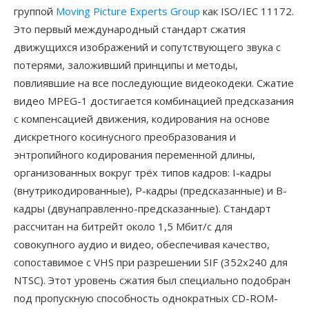
группой
Moving Picture Experts Group
как ISO/IEC 11172.
Это первый международный стандарт сжатия
движущихся изображений и сопутствующего звука с
потерями, заложивший принципы и методы,
повлиявшие на все последующие видеокодеки. Сжатие
видео MPEG-1 достигается комбинацией предсказания
с компенсацией движения, кодирования на основе
дискретного косинусного преобразования и
энтропийного кодирования переменной длины,
организованных вокруг трёх типов кадров: I-кадры
(внутрикодированные), P-кадры (предсказанные) и B-
кадры (двунаправленно-предсказанные). Стандарт
рассчитан на битрейт около 1,5 Мбит/с для
совокупного аудио и видео, обеспечивая качество,
сопоставимое с VHS при разрешении SIF (352x240 для
NTSC). Этот уровень сжатия был специально подобран
под пропускную способность однократных CD-ROM-