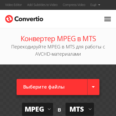
Video Editor
Add Subtitles to Video
Compress Video
Ещё
Конвертер MPEG в MTS
Перекодируйте MPEG в MTS для работы с
AVCHD-материалами
Выберите файлы
MPEG
MTS
в