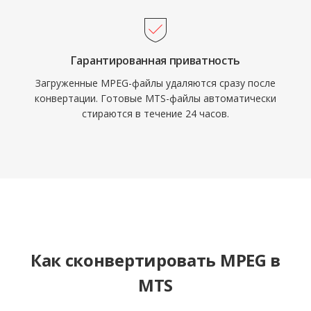
шкалу, хотя в некоторых процессах полезно
перекодировать в оптимизированные для
монтажа форматы для более плавной
работы в реальном времени.
Гарантированная приватность
Загруженные MPEG-файлы удаляются сразу после
конвертации. Готовые MTS-файлы автоматически
стираются в течение 24 часов.
Как сконвертировать MPEG в
MTS