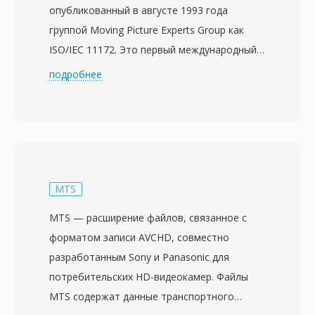
опубликованный в августе 1993 года
группой Moving Picture Experts Group как
ISO/IEC 11172. Это первый международный
стандарт сжатия движущихся изображений
подробнее
и сопутствующего звука с потерями,
заложивший принципы и методы,
повлиявшие на все последующие
видеокодеки. Сжатие видео MPEG-1
достигается комбинацией предсказания с
компенсацией движения, кодирования на
MTS
основе дискретного косинусного
MTS — расширение файлов, связанное с
преобразования и энтропийного
форматом записи AVCHD, совместно
кодирования переменной длины,
разработанным Sony и Panasonic для
организованных вокруг трёх типов кадров:
потребительских HD-видеокамер. Файлы
I-кадры (внутрикодированные), P-кадры
MTS содержат данные транспортного
(предсказанные) и B-кадры