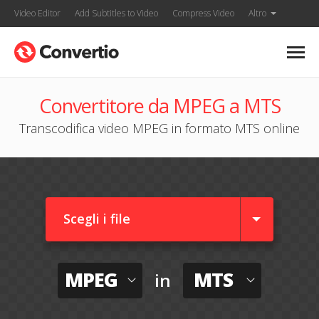
Video Editor
Add Subtitles to Video
Compress Video
Altro
Convertitore da MPEG a MTS
Transcodifica video MPEG in formato MTS online
Scegli i file
MPEG
MTS
in