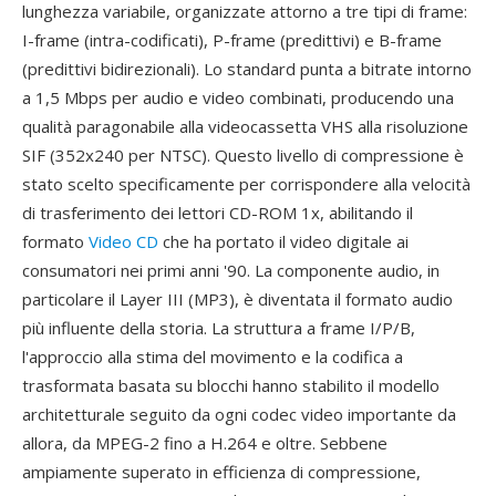
lunghezza variabile, organizzate attorno a tre tipi di frame:
I-frame (intra-codificati), P-frame (predittivi) e B-frame
(predittivi bidirezionali). Lo standard punta a bitrate intorno
a 1,5 Mbps per audio e video combinati, producendo una
qualità paragonabile alla videocassetta VHS alla risoluzione
SIF (352x240 per NTSC). Questo livello di compressione è
stato scelto specificamente per corrispondere alla velocità
di trasferimento dei lettori CD-ROM 1x, abilitando il
formato
Video CD
che ha portato il video digitale ai
consumatori nei primi anni '90. La componente audio, in
particolare il Layer III (MP3), è diventata il formato audio
più influente della storia. La struttura a frame I/P/B,
l'approccio alla stima del movimento e la codifica a
trasformata basata su blocchi hanno stabilito il modello
architetturale seguito da ogni codec video importante da
allora, da MPEG-2 fino a H.264 e oltre. Sebbene
ampiamente superato in efficienza di compressione,