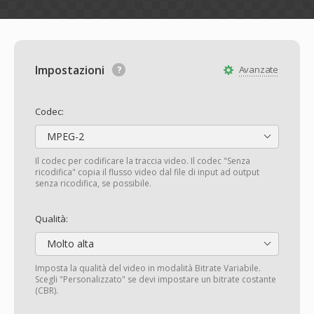
Impostazioni
Avanzate
Codec:
MPEG-2
Il codec per codificare la traccia video. Il codec "Senza
ricodifica" copia il flusso video dal file di input ad output
senza ricodifica, se possibile.
Qualità:
Molto alta
Imposta la qualità del video in modalità Bitrate Variabile.
Scegli "Personalizzato" se devi impostare un bitrate costante
(CBR).