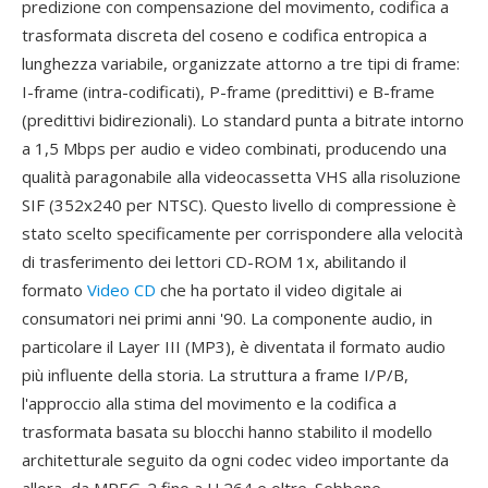
predizione con compensazione del movimento, codifica a
trasformata discreta del coseno e codifica entropica a
lunghezza variabile, organizzate attorno a tre tipi di frame:
I-frame (intra-codificati), P-frame (predittivi) e B-frame
(predittivi bidirezionali). Lo standard punta a bitrate intorno
a 1,5 Mbps per audio e video combinati, producendo una
qualità paragonabile alla videocassetta VHS alla risoluzione
SIF (352x240 per NTSC). Questo livello di compressione è
stato scelto specificamente per corrispondere alla velocità
di trasferimento dei lettori CD-ROM 1x, abilitando il
formato
Video CD
che ha portato il video digitale ai
consumatori nei primi anni '90. La componente audio, in
particolare il Layer III (MP3), è diventata il formato audio
più influente della storia. La struttura a frame I/P/B,
l'approccio alla stima del movimento e la codifica a
trasformata basata su blocchi hanno stabilito il modello
architetturale seguito da ogni codec video importante da