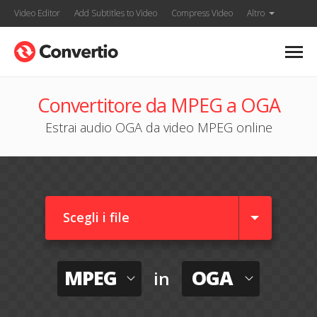
Video Editor
Add Subtitles to Video
Compress Video
Altro
Convertitore da MPEG a OGA
Estrai audio OGA da video MPEG online
Scegli i file
MPEG
OGA
in