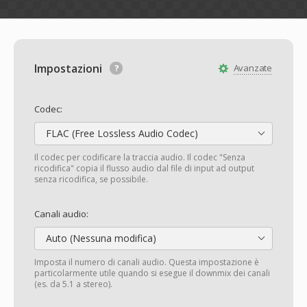
Impostazioni
Avanzate
Codec:
FLAC (Free Lossless Audio Codec)
Il codec per codificare la traccia audio. Il codec "Senza
ricodifica" copia il flusso audio dal file di input ad output
senza ricodifica, se possibile.
Canali audio:
Auto (Nessuna modifica)
Imposta il numero di canali audio. Questa impostazione è
particolarmente utile quando si esegue il downmix dei canali
(es. da 5.1 a stereo).