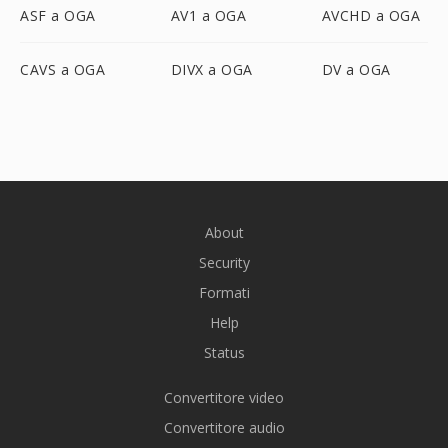
ASF a OGA
AV1 a OGA
AVCHD a OGA
CAVS a OGA
DIVX a OGA
DV a OGA
About
Security
Formati
Help
Status
Convertitore video
Convertitore audio