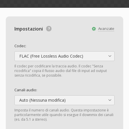
Impostazioni
Avanzate
Codec:
FLAC (Free Lossless Audio Codec)
Il codec per codificare la traccia audio. Il codec "Senza
ricodifica" copia il flusso audio dal file di input ad output
senza ricodifica, se possibile.
Canali audio:
Auto (Nessuna modifica)
Imposta il numero di canali audio. Questa impostazione è
particolarmente utile quando si esegue il downmix dei canali
(es. da 5.1 a stereo).