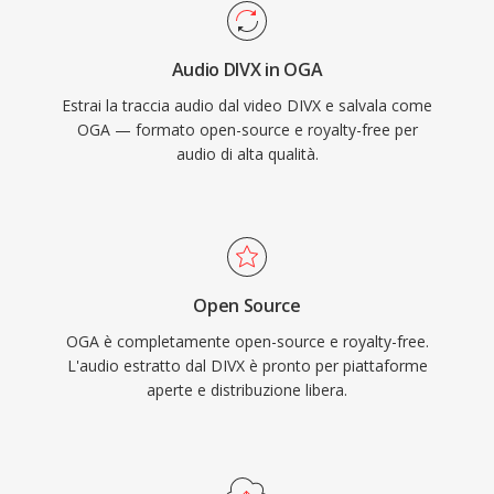
royalty, OGA evita le complessità di licenza
brevettuale che interessano i formati
Audio DIVX in OGA
proprietari. Il formato supporta metadati
Estrai la traccia audio dal video DIVX e salvala come
tramite commenti Vorbis per taggare artista,
OGA — formato open-source e royalty-free per
album e informazioni sulla traccia in modo
audio di alta qualità.
standardizzato. OGA viene riprodotto
nativamente in Firefox, nei browser basati su
Chromium, VLC e nella maggior parte degli
ambienti desktop Linux, rendendolo una scelta
pratica per la distribuzione audio sul web e i
Open Source
flussi di lavoro di archiviazione.
OGA è completamente open-source e royalty-free.
L'audio estratto dal DIVX è pronto per piattaforme
aperte e distribuzione libera.