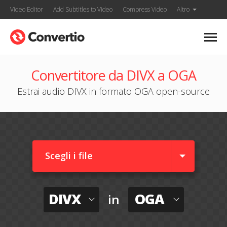
Video Editor
Add Subtitles to Video
Compress Video
Altro
Convertitore da DIVX a OGA
Estrai audio DIVX in formato OGA open-source
Scegli i file
DIVX
OGA
in