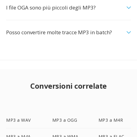
I file OGA sono più piccoli degli MP3?
Posso convertire molte tracce MP3 in batch?
Conversioni correlate
MP3 a WAV
MP3 a OGG
MP3 a M4R
MP3 a M4A
MP3 a WMA
MP3 a FLAC