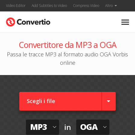
Video Editor
Add Subtitles to Video
Compress Video
Altro
Convertitore da MP3 a OGA
Passa le tracce MP3 al formato audio OGA Vorbis
online
Scegli i file
MP3
OGA
in