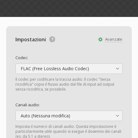
Impostazioni
Avanzate
Codec:
FLAC (Free Lossless Audio Codec)
Il codec per codificare la traccia audio. Il codec "Senza
ricodifica" copia il flusso audio dal file di input ad output
senza ricodifica, se possibile.
Canali audio:
Auto (Nessuna modifica)
Imposta il numero di canali audio. Questa impostazione è
particolarmente utile quando si esegue il downmix dei canali
(es. da 5.1 a stereo).