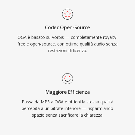
sono interamente open-source e privi di
royalty, OGA evita le complessità di licenza
brevettuale che interessano i formati
Codec Open-Source
proprietari. Il formato supporta metadati
OGA è basato su Vorbis — completamente royalty-
tramite commenti Vorbis per taggare artista,
free e open-source, con ottima qualità audio senza
album e informazioni sulla traccia in modo
restrizioni di licenza.
standardizzato. OGA viene riprodotto
nativamente in Firefox, nei browser basati su
Chromium, VLC e nella maggior parte degli
ambienti desktop Linux, rendendolo una scelta
pratica per la distribuzione audio sul web e i
Maggiore Efficienza
flussi di lavoro di archiviazione.
Passa da MP3 a OGA e ottieni la stessa qualità
percepita a un bitrate inferiore — risparmiando
spazio senza sacrificare la chiarezza.