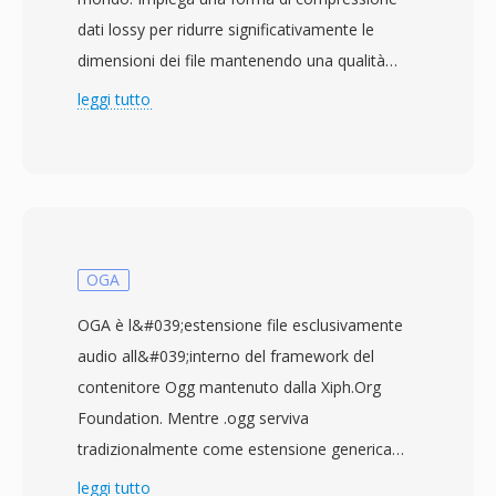
dati lossy per ridurre significativamente le
dimensioni dei file mantenendo una qualità
sonora prossima a quella del CD, raggiungendo
leggi tutto
tipicamente un rapporto di compressione di
10:1. Sviluppato dalla Fraunhofer Society in
collaborazione con altri scienziati digitali, il
formato è diventato uno standard
internazionale nel 1993 come parte delle
specifiche MPEG-1. I file MP3 possono essere
OGA
codificati a diversi bitrate, comunemente
OGA è l&#039;estensione file esclusivamente
compresi tra 128 kbps e 320 kbps,
audio all&#039;interno del framework del
permettendo agli utenti di bilanciare
contenitore Ogg mantenuto dalla Xiph.Org
dimensione del file e fedeltà audio. La
Foundation. Mentre .ogg serviva
compressione efficiente del formato,
tradizionalmente come estensione generica
l&#039;ampia compatibilità con i dispositivi e le
per qualsiasi flusso incapsulato in Ogg,
leggi tutto
ridotte dimensioni dei file lo hanno reso il