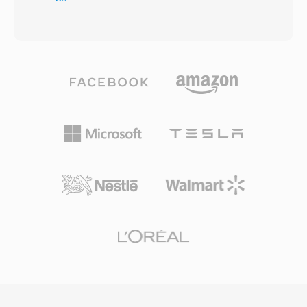
l&#039;introduzione di .oga nel 2007 ha
motore della rivoluzione della musica digitale,
portato chiarezza, segnalando esplicitamente
rendendo pratica l&#039;archiviazione e la
che un file contiene solo dati audio. Sotto la
distribuzione musicale via internet. Ancora oggi,
superficie, i file OGA possono trasportare audio
MP3 resta uno dei formati audio più
codificato con Vorbis, FLAC, Speex o Opus — il
universalmente supportati su praticamente tutti
contenitore è agnostico rispetto al codec,
i lettori multimediali, sistemi operativi e
fungendo da involucro di trasporto con
dispositivi portatili.
supporto per bitstream logici concatenati e
ricerca basata su granuli. Un beneficio
dell&#039;OGA è l&#039;interoperabilità: le
applicazioni che incontrano l&#039;estensione
.oga possono ottimizzare la riproduzione
esclusivamente audio senza dover sondare
tracce video, ottenendo tempi di caricamento
più rapidi e un utilizzo di memoria inferiore.
Poichè il contenitore Ogg e i codec associati