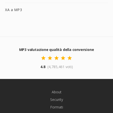
XA a MP3
MP3 valutazione qualità della conversione
4.8
(4,785,461 voti)
About
Security
Formati