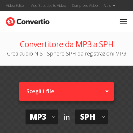
Video Editor
Add Subtitles to Video
Compress Video
Altro
Convertitore da MP3 a SPH
Crea audio NIST Sphere SPH da registrazioni MP3
Scegli i file
MP3
SPH
in