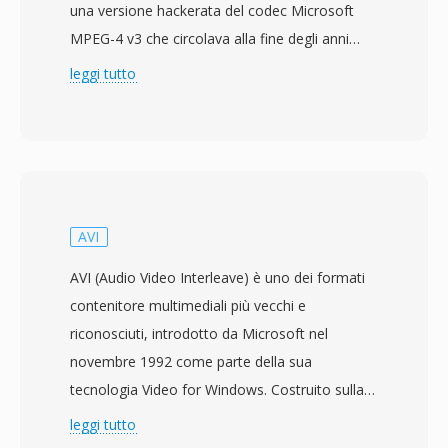
una versione hackerata del codec Microsoft
MPEG-4 v3 che circolava alla fine degli anni
&#039;90, ma il codec DivX legittimo è stato
leggi tutto
lanciato nel gennaio 2001 come progetto
open-source chiamato OpenDivX prima di
passare a un prodotto commerciale
proprietario. Il codec si basa sulla
compressione MPEG-4 Part 2 (ASP) e le
versioni successive hanno incorporato il
AVI
supporto per H.264/AVC e HEVC. DivX ha
AVI (Audio Video Interleave) è uno dei formati
guadagnato un&#039;enorme popolarità nei
contenitore multimediali più vecchi e
primi anni 2000 per la sua capacità di
riconosciuti, introdotto da Microsoft nel
comprimere un film di lunghezza completa in
novembre 1992 come parte della sua
un file abbastanza piccolo da stare in un
tecnologia Video for Windows. Costruito sulla
singolo CD-ROM, mantenendo una qualità
struttura Resource Interchange File Format
leggi tutto
visiva accettabile. Questa efficienza di
(RIFF), AVI interlaccia dati audio e video in