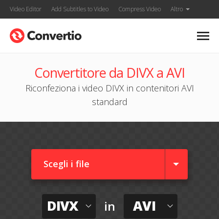
Video Editor
Add Subtitles to Video
Compress Video
Altro
Convertitore da DIVX a AVI
Riconfeziona i video DIVX in contenitori AVI
standard
Scegli i file
DIVX
AVI
in