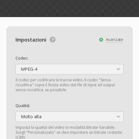
Impostazioni
Avanzate
Codec:
MPEG-4
Il codec per codificare la traccia video. Il codec "Senza
ricodifica" copia il flusso video dal file di input ad output
senza ricodifica, se possibile.
Qualità:
Molto alta
Imposta la qualità del video in modalità Bitrate Variabile.
Scegli "Personalizzato" se devi impostare un bitrate costante
(CBR).