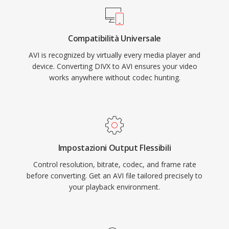
presenta limitazioni, tra cui un tetto di 2 GB
sulla dimensione del file nelle implementazioni
Compatibilità Universale
precedenti e nessun supporto nativo per frame
AVI is recognized by virtually every media player and
rate variabili o formati di sottotitoli avanzati. Le
device. Converting DIVX to AVI ensures your video
estensioni OpenDML (AVI 2.0) hanno risolto il
works anywhere without codec hunting.
limite dimensionale consentendo ai file di
superare il confine originale. Nonostante i suoi
decenni di età, AVI resta uno dei formati
multimediali più universalmente riconosciuti ed
è ancora ampiamente supportato da lettori
Impostazioni Output Flessibili
multimediali e strumenti di editing su tutti i
Control resolution, bitrate, codec, and frame rate
principali sistemi operativi.
before converting. Get an AVI file tailored precisely to
your playback environment.