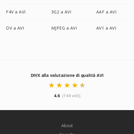
F4V a AVI
3G2 a AVI
AAF a AVI
DV a AVI
MJPEG a AVI
AV1 a AVI
DIVX alla valutazione di qualità AVI
4.6
(144 voti)
About