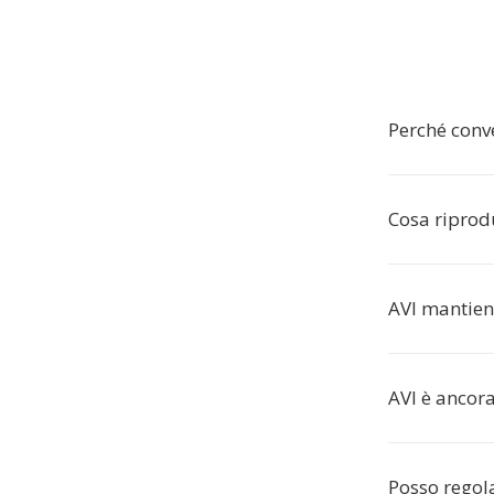
Perché conve
Cosa riprodu
AVI mantien
AVI è ancor
Posso regola