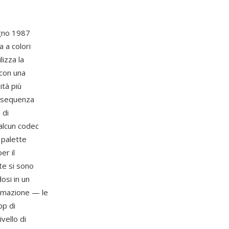
ugno 1987
 a colori
izza la
 con una
ità più
n sequenza
 di
 alcun codec
 palette
er il
te si sono
osi in un
nimazione — le
pp di
vello di