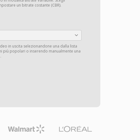
o in modalità Bitrate Variabile. Scegli
mpostare un bitrate costante (CBR).
deo in uscita selezionandone una dalla lista
ioni più popolari o inserendo manualmente una
.