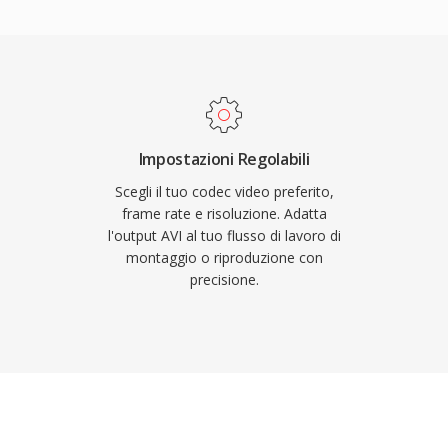
, elementi UI) si
a editare e processare a
efatti che colpiscono
rni più complessi. AVI
po minacciavano
sentendo contenuti
e formati più recenti
pecifica originale
 superiore con
 GB sulla dimensione del
ulturale di GIF lo rende
essun supporto nativo per
Impostazioni Regolabili
li.
i avanzati. Le estensioni
Scegli il tuo codec video preferito,
 dimensionale
frame rate e risoluzione. Adatta
l'output AVI al tuo flusso di lavoro di
originale. Nonostante i
montaggio o riproduzione con
ati multimediali più
precisione.
 ampiamente supportato
 su tutti i principali