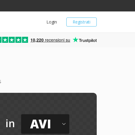
Login
Registrati
10,220
recensioni su
s
AVI
in