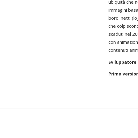
ubiquità che 
immagini basat
bordi netti (l
che colpiscon
scaduti nel 2
con animazione
contenuti anim
Sviluppatore
Prima versio