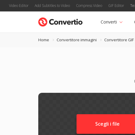
Video Editor
Add Subtitles to Video
Compress Video
GIF Editor
Te
Converti
Home
Convertitore immagini
Convertitore GIF
Scegli i file