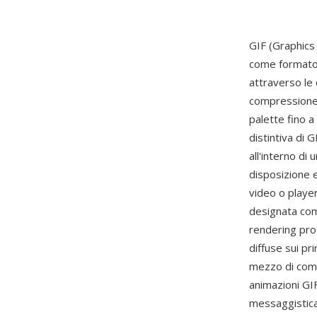
GIF (Graphics
come formato 
attraverso le
compressione 
palette fino a
distintiva di
all'interno di
disposizione e
video o player
designata com
rendering pro
diffuse sui pr
mezzo di comu
animazioni GI
messaggistica 