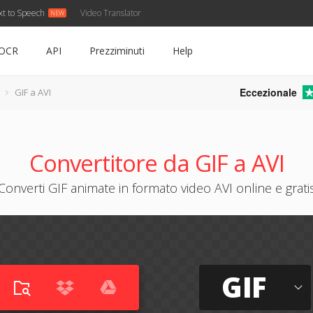
xt to Speech
Video Translator
OCR
API
Prezziminuti
Help
Eccezionale
GIF a AVI
Convertitore da GIF a AVI
Converti GIF animate in formato video AVI online e grati
GIF