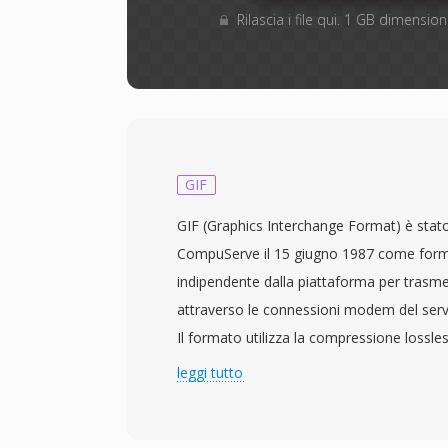
Rilascia i file qui. 1 GB dimensi
GIF
GIF (Graphics Interchange Format) è stat
CompuServe il 15 giugno 1987 come for
indipendente dalla piattaforma per trasmet
attraverso le connessioni modem del ser
Il formato utilizza la compressione lossl
Welch) su immagini a colori indicizzati co
leggi tutto
colori selezionati da uno spazio colore RG
più distintiva di GIF è l&#039;animazione