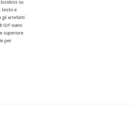
 lossless su
, testo e
gli artefatti
i GIF siano
ne superiore
ile per