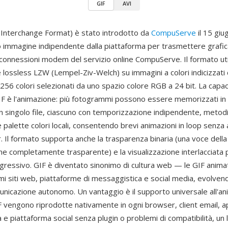
GIF
AVI
 Interchange Format) è stato introdotto da
CompuServe
il 15 gi
immagine indipendente dalla piattaforma per trasmettere grafica
 connessioni modem del servizio online CompuServe. Il formato util
lossless LZW (Lempel-Ziv-Welch) su immagini a colori indicizzati
 256 colori selezionati da uno spazio colore RGB a 24 bit. La capac
 GIF è l'animazione: più fotogrammi possono essere memorizzati i
 un singolo file, ciascuno con temporizzazione indipendente, metodi
 palette colori locali, consentendo brevi animazioni in loop senza
. Il formato supporta anche la trasparenza binaria (una voce della
e completamente trasparente) e la visualizzazione interlacciata p
gressivo. GIF è diventato sinonimo di cultura web — le GIF anima
imi siti web, piattaforme di messaggistica e social media, evolvend
nicazione autonomo. Un vantaggio è il supporto universale all'a
F vengono riprodotte nativamente in ogni browser, client email, a
e piattaforma social senza plugin o problemi di compatibilità, un li