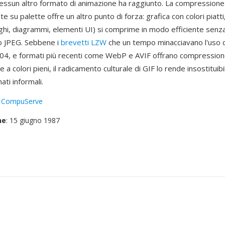
nessun altro formato di animazione ha raggiunto. La compressione
e su palette offre un altro punto di forza: grafica con colori piatti
oghi, diagrammi, elementi UI) si comprime in modo efficiente senza 
o JPEG. Sebbene i
brevetti LZW
che un tempo minacciavano l'uso d
004, e formati più recenti come WebP e AVIF offrano compressio
 a colori pieni, il radicamento culturale di GIF lo rende insostituib
ati informali.
:
CompuServe
ne
: 15 giugno 1987