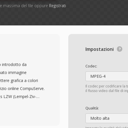
one massima del file oppure
Registrati
Impostazioni
o introdotto da
Codec:
mato immagine
MPEG-4
tere grafica a colori
Il codec per codificare la 
vizio online CompuServe.
il flusso video dal file di 
ess LZW (Lempel-Ziv-
n una palette fino a 256
Qualità:
B a 24 bit. La capacità
Molto alta
: più fotogrammi