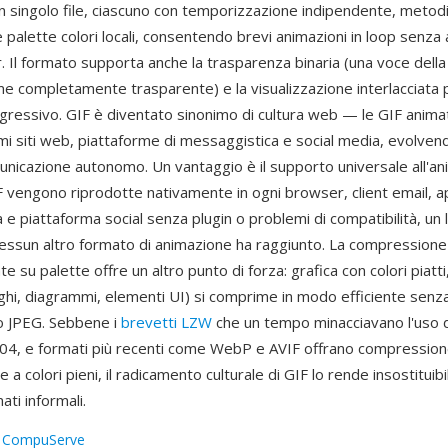
 un singolo file, ciascuno con temporizzazione indipendente, metodi
 palette colori locali, consentendo brevi animazioni in loop senza
. Il formato supporta anche la trasparenza binaria (una voce della
e completamente trasparente) e la visualizzazione interlacciata p
gressivo. GIF è diventato sinonimo di cultura web — le GIF anima
imi siti web, piattaforme di messaggistica e social media, evolvend
nicazione autonomo. Un vantaggio è il supporto universale all'a
F vengono riprodotte nativamente in ogni browser, client email, a
e piattaforma social senza plugin o problemi di compatibilità, un li
nessun altro formato di animazione ha raggiunto. La compressione
e su palette offre un altro punto di forza: grafica con colori piatti
oghi, diagrammi, elementi UI) si comprime in modo efficiente senza 
o JPEG. Sebbene i
brevetti LZW
che un tempo minacciavano l'uso d
004, e formati più recenti come WebP e AVIF offrano compressio
 a colori pieni, il radicamento culturale di GIF lo rende insostituib
ati informali.
:
CompuServe