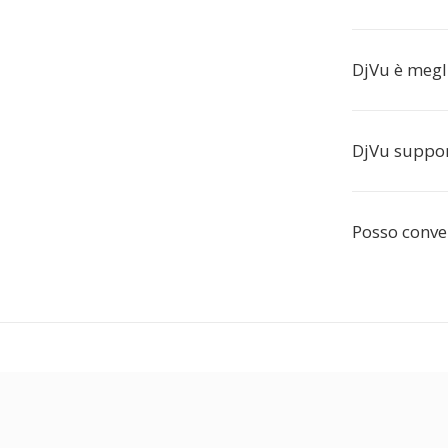
DjVu è megl
DjVu support
Posso conver