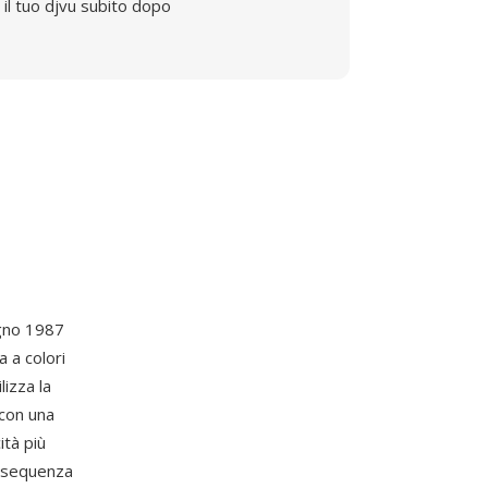
il tuo djvu subito dopo
ugno 1987
 a colori
izza la
 con una
ità più
n sequenza