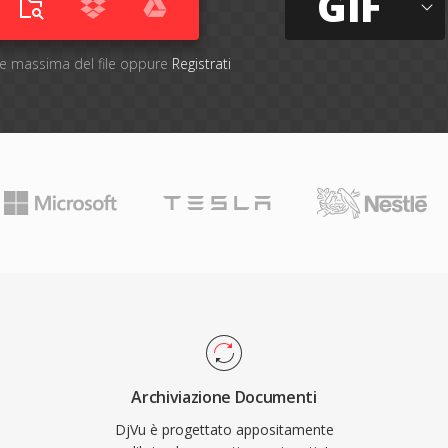
GIF
one massima del file oppure
Registrati
Archiviazione Documenti
DjVu è progettato appositamente