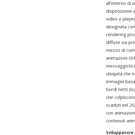
all'interno di
disposizione e
video o player
designata com
rendering pro
diffuse sui pr
mezzo di comu
animazioni GI
messaggistica 
ubiquità che 
immagini basat
bordi netti (l
che colpiscon
scaduti nel 2
con animazione
contenuti anim
Sviluppatore