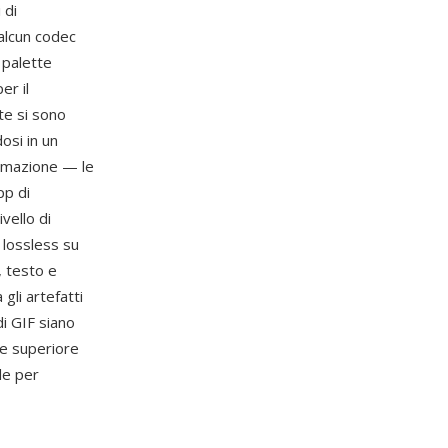
 di
 alcun codec
 palette
er il
te si sono
osi in un
nimazione — le
pp di
vello di
 lossless su
, testo e
gli artefatti
i GIF siano
ne superiore
ile per