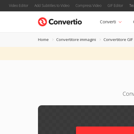
Video Editor
Add Subtitles to Video
Compress Video
GIF Editor
Te
Converti
Home
Convertitore immagini
Convertitore GIF
Conv