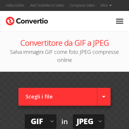
Video Editor
Add Subtitles to Video
Compress Video
Altro
Convertitore da GIF a JPEG
Salva immagini GIF come foto JPEG compresse
online
Scegli i file
GIF
JPEG
in