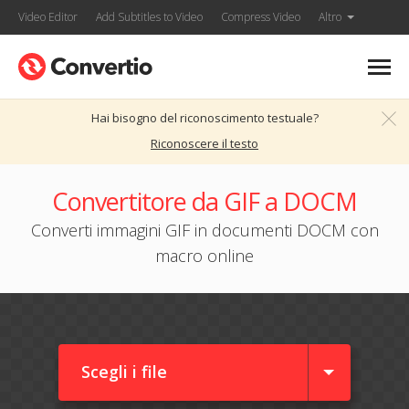
Video Editor
Add Subtitles to Video
Compress Video
Altro
Hai bisogno del riconoscimento testuale?
Riconoscere il testo
Convertitore da GIF a DOCM
Converti immagini GIF in documenti DOCM con
macro online
Scegli i file