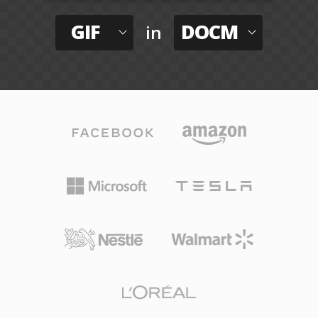
GIF
DOCM
in