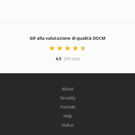
GIF alla valutazione di qualità DOCM
4.5
(59 voti)
About
Security
Formati
Help
Status