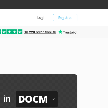
Login
Registrati
10,220
recensioni su
M
DOCM
in