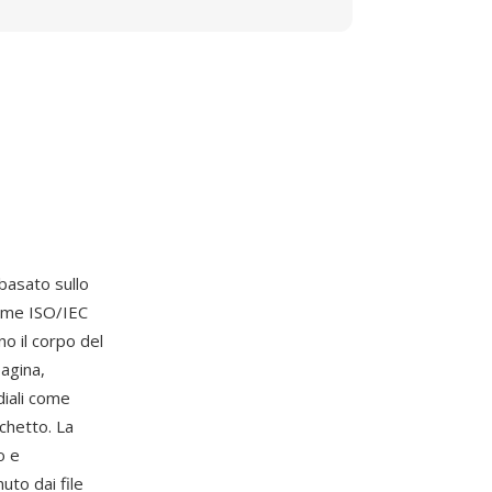
basato sullo
ome ISO/IEC
o il corpo del
pagina,
diali come
cchetto. La
o e
to dai file