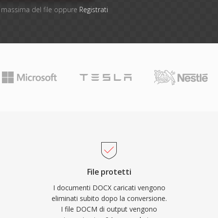
ne massima del file oppure
Registrati
File protetti
I documenti DOCX caricati vengono
eliminati subito dopo la conversione.
I file DOCM di output vengono