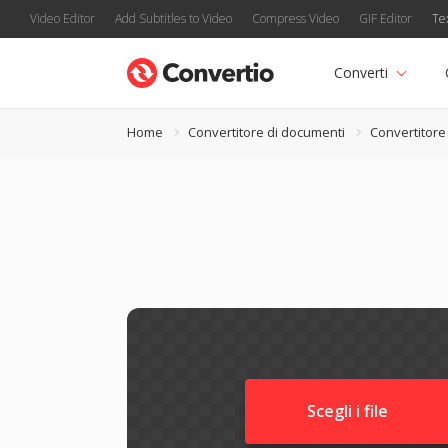
Video Editor
Add Subtitles to Video
Compress Video
GIF Editor
Te
Converti
Home
Convertitore di documenti
Convertitor
Scegli i file