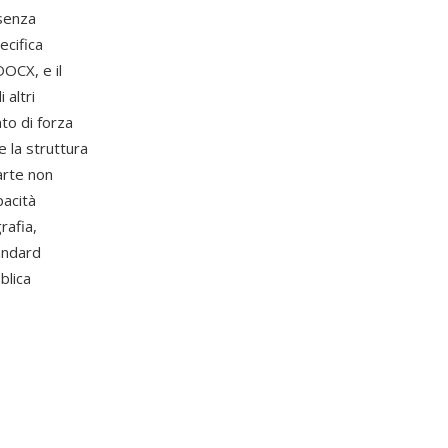
 senza
ecifica
OCX, e il
 altri
to di forza
e la struttura
arte non
pacità
rafia,
andard
blica