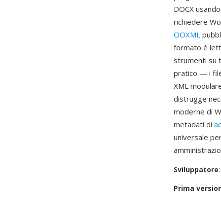
DOCX usando l
richiedere Wor
OOXML
pubbli
formato è lett
strumenti su t
pratico — i fi
XML modulare m
distrugge nec
moderne di Wor
metadati di
ac
universale per
amministrazio
Sviluppatore
Prima versio