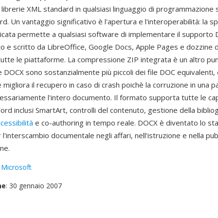
ibrerie XML standard in qualsiasi linguaggio di programmazione
d. Un vantaggio significativo è l'apertura e l'interoperabilità: la sp
cata permette a qualsiasi software di implementare il supporto D
o e scritto da LibreOffice, Google Docs, Apple Pages e dozzine di
utte le piattaforme. La compressione ZIP integrata è un altro pun
le DOCX sono sostanzialmente più piccoli dei file DOC equivalenti, 
igliora il recupero in caso di crash poichè la corruzione in una p
essariamente l'intero documento. Il formato supporta tutte le ca
d inclusi SmartArt, controlli del contenuto, gestione della bibliog
cessibilità
e co-authoring in tempo reale. DOCX è diventato lo st
 l'interscambio documentale negli affari, nell'istruzione e nella pub
ne.
:
Microsoft
ne
: 30 gennaio 2007