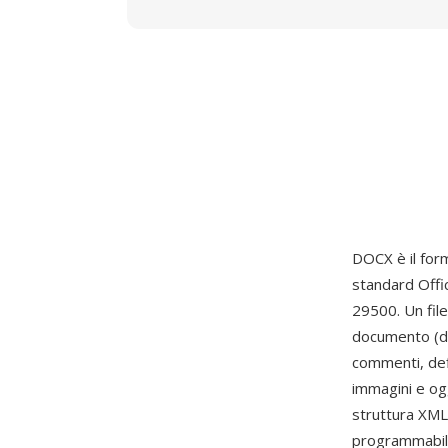
DOCX è il fo
standard Off
29500. Un fil
documento (doc
commenti, defi
immagini e ogg
struttura XML 
programmabile