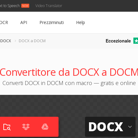
xt to Speech
Video Translator
OCR
API
Prezziminuti
Help
Eccezionale
e DOCX
DOCX a DOCM
Convertitore da DOCX a DOC
Converti DOCX in DOCM con macro — gratis e online
DOCX