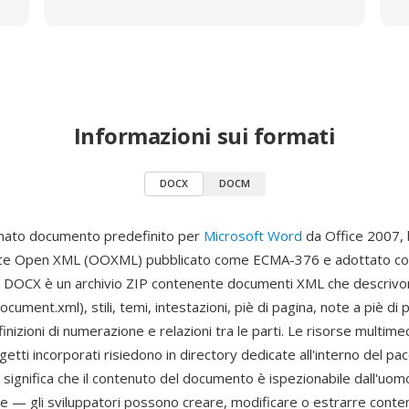
Informazioni sui formati
DOCX
DOCM
rmato documento predefinito per
Microsoft Word
da Office 2007, 
ice Open XML (OOXML) pubblicato come ECMA-376 e adottato c
e DOCX è un archivio ZIP contenente documenti XML che descrivon
ument.xml), stili, temi, intestazioni, piè di pagina, note a piè di 
nizioni di numerazione e relazioni tra le parti. Le risorse multime
etti incorporati risiedono in directory dedicate all'interno del pa
significa che il contenuto del documento è ispezionabile dall'uom
 — gli sviluppatori possono creare, modificare o estrarre contenu