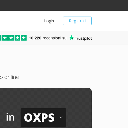
Login
Registrati
10,220
recensioni su
o online
OXPS
in