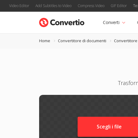
Video Editor
Add Subtitles to Video
Compress Video
GIF Editor
Te
Converti
Home
Convertitore di documenti
Convertitor
Trasfor
Scegli i file