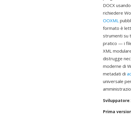
DOCX usando l
richiedere Wor
OOXML
pubbli
formato è lett
strumenti su t
pratico — i fi
XML modulare m
distrugge nec
moderne di Wor
metadati di
ac
universale per
amministrazio
Sviluppatore
Prima versio