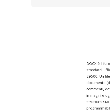
DOCX è il fo
standard Off
29500. Un fil
documento (doc
commenti, defi
immagini e ogg
struttura XML 
programmabile