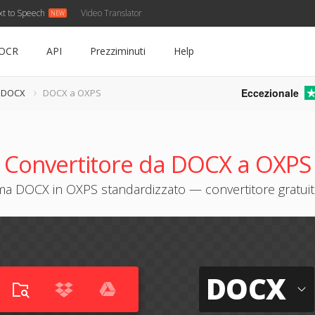
xt to Speech
Video Translator
OCR
API
Prezziminuti
Help
Eccezionale
e DOCX
DOCX a OXPS
Convertitore da DOCX a OXPS
ma DOCX in OXPS standardizzato — convertitore gratuit
DOCX