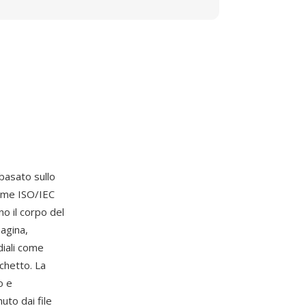
basato sullo
ome ISO/IEC
o il corpo del
pagina,
diali come
cchetto. La
o e
to dai file