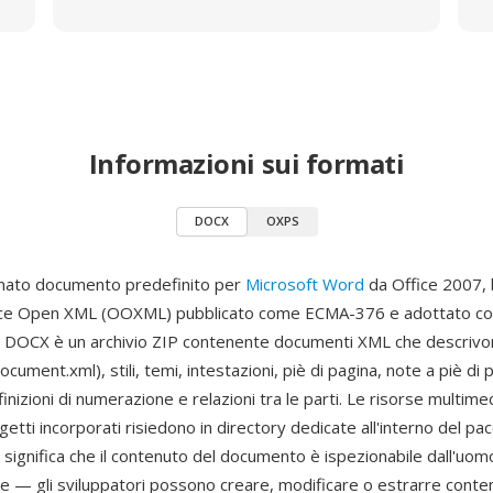
Informazioni sui formati
DOCX
OXPS
rmato documento predefinito per
Microsoft Word
da Office 2007, 
ice Open XML (OOXML) pubblicato come ECMA-376 e adottato c
e DOCX è un archivio ZIP contenente documenti XML che descrivon
ument.xml), stili, temi, intestazioni, piè di pagina, note a piè di 
nizioni di numerazione e relazioni tra le parti. Le risorse multime
etti incorporati risiedono in directory dedicate all'interno del pa
significa che il contenuto del documento è ispezionabile dall'uom
 — gli sviluppatori possono creare, modificare o estrarre contenu