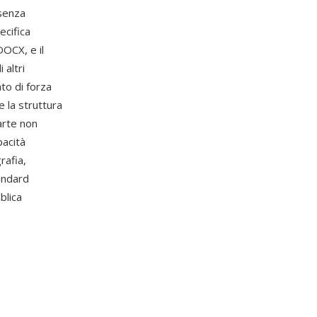
 senza
ecifica
OCX, e il
 altri
to di forza
e la struttura
arte non
pacità
rafia,
andard
blica