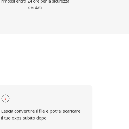
rimossi entro 24 ore per la sicurezza
dei dati.
3
Lascia convertire il file e potrai scaricare
il tuo oxps subito dopo