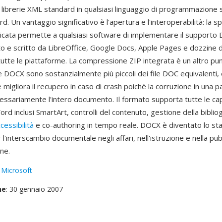
ibrerie XML standard in qualsiasi linguaggio di programmazione
d. Un vantaggio significativo è l'apertura e l'interoperabilità: la sp
cata permette a qualsiasi software di implementare il supporto D
o e scritto da LibreOffice, Google Docs, Apple Pages e dozzine di
utte le piattaforme. La compressione ZIP integrata è un altro pun
le DOCX sono sostanzialmente più piccoli dei file DOC equivalenti, 
igliora il recupero in caso di crash poichè la corruzione in una p
essariamente l'intero documento. Il formato supporta tutte le ca
d inclusi SmartArt, controlli del contenuto, gestione della bibliog
cessibilità
e co-authoring in tempo reale. DOCX è diventato lo st
 l'interscambio documentale negli affari, nell'istruzione e nella pub
ne.
:
Microsoft
ne
: 30 gennaio 2007