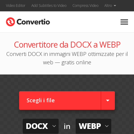
Video Editor
Add Subtitles to Video
Compress Video
Altro
Convertitore da DOCX a WEBP
Converti DOCX in immagini WEBP ottimizzate per il
web — gratis online
Scegli i file
DOCX
WEBP
in