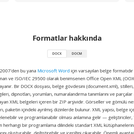
Formatlar hakkında
DOCX
DOCM
 2007'den bu yana
Microsoft Word
için varsayılan belge formatıd
lanan ve ISO/IEC 29500 olarak benimsenen Office Open XML (OO
yanır. Bir DOCX dosyası, belge gövdesini (document.xml), stilleri,
bilgileri, dipnotları, yorumları, numaralandırma tanımlarını ve parçalar
ımlayan XML belgeleri içeren bir ZIP arşividir. Görseller ve gömülü ne
ı, paketin içindeki ayrılmış dizinlerde bulunur. XML yapısı, belge içer
elenebilir ve programlanabilir olması anlamına gelir — geliştiriciler
 herhangi bir programlama dilindeki standart XML kütüphanelerini
ı oluşturabilir, değiştirebilir ve içeriğini çıkarabilir. Önemli avantaj