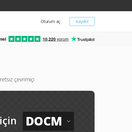
Oturum aç
Kaydol
mel
10,220
yorum
tsiz çevrimiçi
DOCM
için