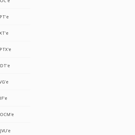
OC'e
PT'e
XT'e
PTX'e
DT'e
VG'e
IF'e
DOCM'e
JVU'e