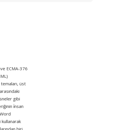
ır ve ECMA-376
XML)
 temaları, üst
 arasındaki
sneler gibi
iğinin i̇nsan
, Word
 kullanarak
larından biri