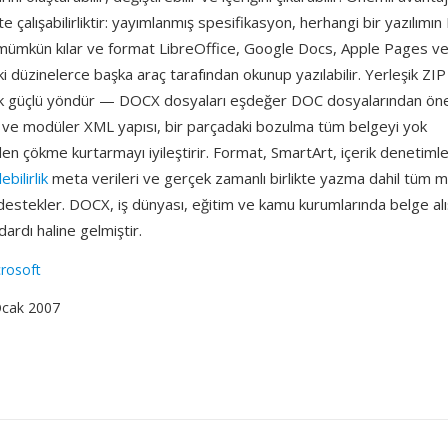
ikte çalışabilirliktir: yayımlanmış spesifikasyon, herhangi bir yazılı
mümkün kılar ve format LibreOffice, Google Docs, Apple Pages v
i düzinelerce başka araç tarafından okunup yazılabilir. Yerleşik ZIP 
tik güçlü yöndür — DOCX dosyaları eşdeğer DOC dosyalarından ön
 ve modüler XML yapısı, bir parçadaki bozulma tüm belgeyi yok
 çökme kurtarmayı iyileştirir. Format, SmartArt, içerik denetimle
lebilirlik
meta verileri ve gerçek zamanlı birlikte yazma dahil tüm
destekler. DOCX, iş dünyası, eğitim ve kamu kurumlarında belge alı
ardı haline gelmiştir.
rosoft
Ocak 2007