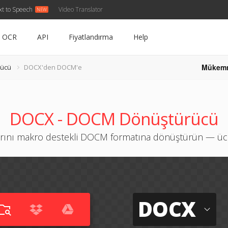
xt to Speech
Video Translator
OCR
API
Fiyatlandırma
Help
Mükem
rücü
DOCX'den DOCM'e
DOCX - DOCM Dönüştürücü
ını makro destekli DOCM formatına dönüştürün — ücre
DOCX