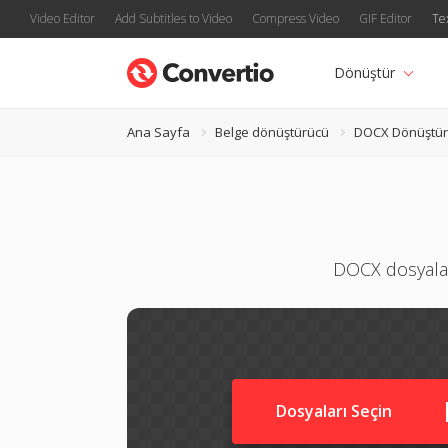
Video Editor
Add Subtitles to Video
Compress Video
GIF Editor
Te
Dönüştür
Ana Sayfa
Belge dönüştürücü
DOCX Dönüştü
DOCX dosyalar
Dosyaları Seçin