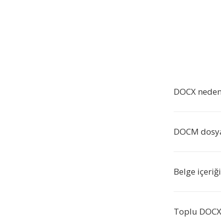
DOCX neden
DOCM dosyala
Belge içeri
Toplu DOCX