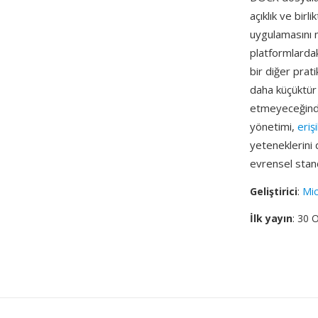
açıklık ve birl
uygulamasını 
platformlardak
bir diğer pra
daha küçüktür
etmeyeceğinden
yönetimi,
erişi
yeteneklerini 
evrensel stand
Geliştirici
:
Mic
İlk yayın
: 30 