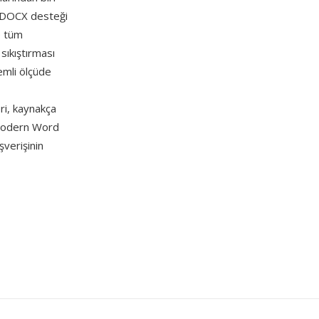
mın DOCX desteği
e tüm
sıkıştırması
emli ölçüde
ri, kaynakça
 modern Word
şverişinin