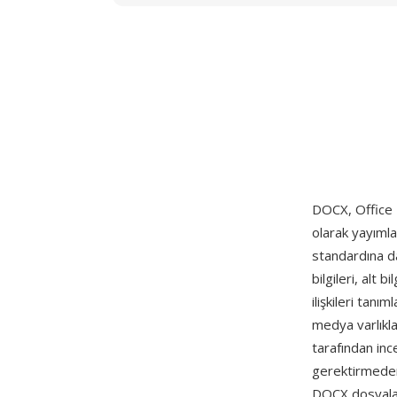
DOCX, Office
olarak yayım
standardına da
bilgileri, alt 
ilişkileri tan
medya varlıklar
tarafından inc
gerektirmeden
DOCX dosyaların