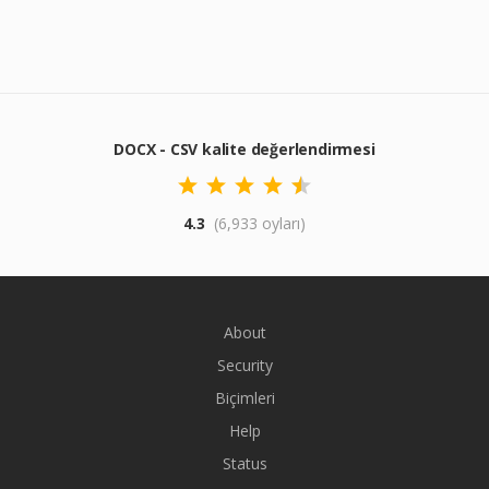
DOCX - CSV kalite değerlendirmesi
4.3
(6,933 oyları)
About
Security
Biçimleri
Help
Status