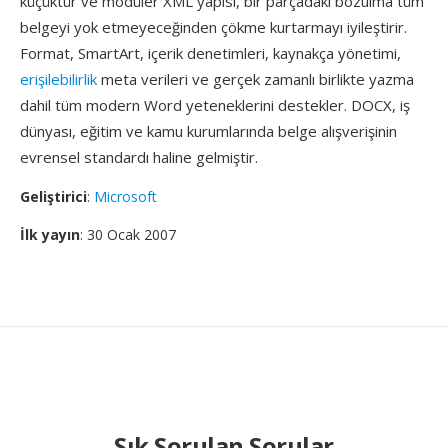
küçüktür ve modüler XML yapısı, bir parçadaki bozulma tüm
belgeyi yok etmeyeceğinden çökme kurtarmayı iyileştirir.
Format, SmartArt, içerik denetimleri, kaynakça yönetimi,
erişilebilirlik
meta verileri ve gerçek zamanlı birlikte yazma
dahil tüm modern Word yeteneklerini destekler. DOCX, iş
dünyası, eğitim ve kamu kurumlarında belge alışverişinin
evrensel standardı haline gelmiştir.
Geliştirici
:
Microsoft
İlk yayın
: 30 Ocak 2007
Sık Sorulan Sorular