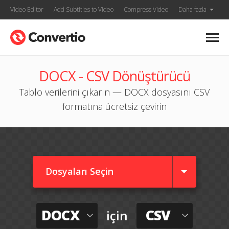
Video Editor
Add Subtitles to Video
Compress Video
Daha fazla
DOCX - CSV Dönüştürücü
Tablo verilerini çıkarın — DOCX dosyasını CSV
formatına ücretsiz çevirin
Dosyaları Seçin
DOCX
CSV
için