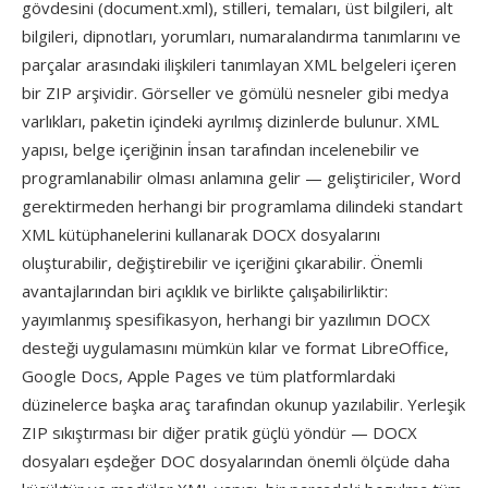
gövdesini (document.xml), stilleri, temaları, üst bilgileri, alt
bilgileri, dipnotları, yorumları, numaralandırma tanımlarını ve
parçalar arasındaki ilişkileri tanımlayan XML belgeleri içeren
bir ZIP arşividir. Görseller ve gömülü nesneler gibi medya
varlıkları, paketin içindeki ayrılmış dizinlerde bulunur. XML
yapısı, belge içeriğinin i̇nsan tarafından incelenebilir ve
programlanabilir olması anlamına gelir — geliştiriciler, Word
gerektirmeden herhangi bir programlama dilindeki standart
XML kütüphanelerini kullanarak DOCX dosyalarını
oluşturabilir, değiştirebilir ve içeriğini çıkarabilir. Önemli
avantajlarından biri açıklık ve birlikte çalışabilirliktir:
yayımlanmış spesifikasyon, herhangi bir yazılımın DOCX
desteği uygulamasını mümkün kılar ve format LibreOffice,
Google Docs, Apple Pages ve tüm platformlardaki
düzinelerce başka araç tarafından okunup yazılabilir. Yerleşik
ZIP sıkıştırması bir diğer pratik güçlü yöndür — DOCX
dosyaları eşdeğer DOC dosyalarından önemli ölçüde daha