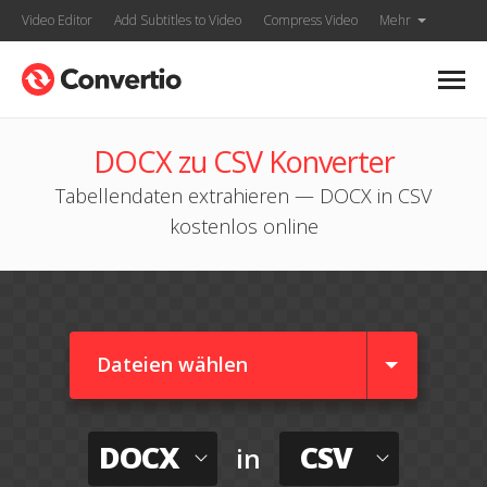
Video Editor
Add Subtitles to Video
Compress Video
Mehr
DOCX zu CSV Konverter
Tabellendaten extrahieren — DOCX in CSV
kostenlos online
Dateien wählen
DOCX
CSV
in