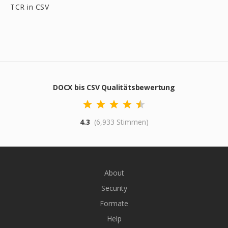
TCR in CSV
DOCX bis CSV Qualitätsbewertung
4.3
(6,933 Stimmen)
About
Security
Formate
Help