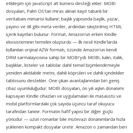
etkileşim için JavaScript alt kümesi desteği ekler. MOBI
dosyaları, Palm OS'tan miras alınan kayıt tabanlı bir
veritabanı mimarisi kullanır; başlık yapısında başlık, yazar,
yayıncı ve dil gibi meta veriler, ardından sıkıştırılmış HTML
içerik kayıtları bulunur. Format, Amazon'un erken Kindle
ekosisteminin temelini oluşturdu — i̇lk nesil Kindle'larda
kullanılan orijinal AZW formatı, özünde Amazon'un kendi
DRM sarmalayıcısına sahip bir MOBI'ydi. MOBI, kalın, italik,
başlıklar, listeler ve tablolar dahil temel biçimlendirmeyle
yeniden akıtılabilir metni, dahili köprüleri ve dahili içindekiler
tablosunu destekler. Öne çıkan avantajlarından biri geniş
cihaz uyumluluğudur: MOBI dosyaları, ön yılı aşkın donanımı
kapsayan Kindle cihazları ve uygulamaları ile masaüstü ve
mobil platformlardaki çok sayıda üçüncü taraf okuyucu
tarafından tanınır. Formatın hafif yapısı bir diğer güçlü
yönüdür — uzun romanlar bile mütevazı donanımlarda hızla
yüklenen kompakt dosyalar üretir. Amazon o zamandan beri