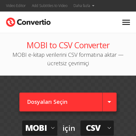
Video Editor
Add Subtitles to Video
Daha fazla
MOBI to CSV Converter
MOBI e-kitap verilerini CSV formatına aktar —
ücretsiz çevrimiçi
Dosyaları Seçin
MOBI
CSV
için