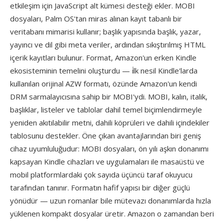
etkileşim için JavaScript alt kümesi desteği ekler. MOBI
dosyaları, Palm OS'tan miras alınan kayıt tabanlı bir
veritabanı mimarisi kullanır; başlık yapısında başlık, yazar,
yayıncı ve dil gibi meta veriler, ardından sıkıştırılmış HTML
içerik kayıtları bulunur. Format, Amazon'un erken Kindle
ekosisteminin temelini oluşturdu — i̇lk nesil Kindle'larda
kullanılan orijinal AZW formatı, özünde Amazon'un kendi
DRM sarmalayıcısına sahip bir MOBI'ydi. MOBI, kalın, italik,
başlıklar, listeler ve tablolar dahil temel biçimlendirmeyle
yeniden akıtılabilir metni, dahili köprüleri ve dahili içindekiler
tablosunu destekler. Öne çıkan avantajlarından biri geniş
cihaz uyumluluğudur: MOBI dosyaları, ön yılı aşkın donanımı
kapsayan Kindle cihazları ve uygulamaları ile masaüstü ve
mobil platformlardaki çok sayıda üçüncü taraf okuyucu
tarafından tanınır. Formatın hafif yapısı bir diğer güçlü
yönüdür — uzun romanlar bile mütevazı donanımlarda hızla
yüklenen kompakt dosyalar üretir. Amazon o zamandan beri