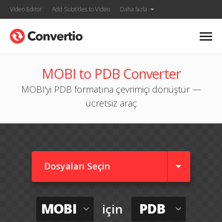
Video Editor
Add Subtitles to Video
Daha fazla
MOBI to PDB Converter
MOBI'yi PDB formatına çevrimiçi dönüştür —
ücretsiz araç
Dosyaları Seçin
MOBI
PDB
için