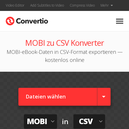
Video Editor
Add Subtitles to Video
Compress Video
Mehr
MOBI zu CSV Konverter
MOBI-eBook-Daten in CSV-Format exportieren —
kostenlos online
Dateien wählen
MOBI
CSV
in