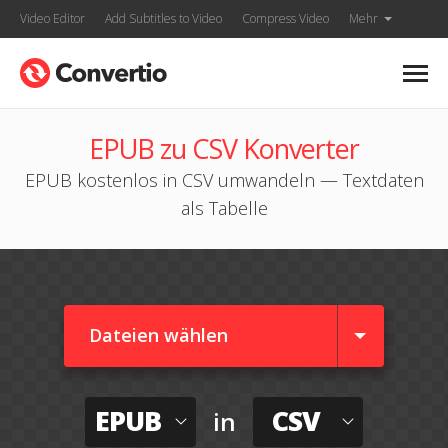
Video Editor
Add Subtitles to Video
Compress Video
Mehr
EPUB zu CSV Konverter
EPUB kostenlos in CSV umwandeln — Textdaten
als Tabelle
Dateien wählen
EPUB
CSV
in