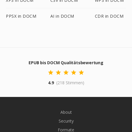
XPS in DOCM
CSV in DOCM
WPS in DOCM
PPSX in DOCM
AI in DOCM
CDR in DOCM
EPUB bis DOCM Qualitätsbewertung
4.9
(218 Stimmen)
About
Security
Formate