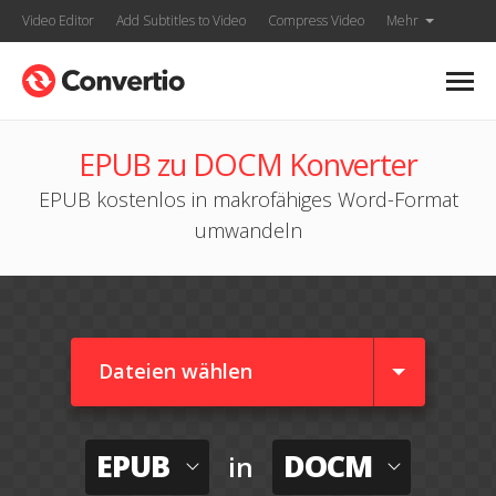
Video Editor
Add Subtitles to Video
Compress Video
Mehr
EPUB zu DOCM Konverter
EPUB kostenlos in makrofähiges Word-Format
umwandeln
Dateien wählen
EPUB
DOCM
in