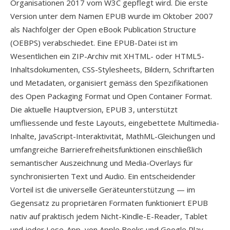
Organisationen 2017 vom W3C gepflegt wird. Die erste
Version unter dem Namen EPUB wurde im Oktober 2007
als Nachfolger der Open eBook Publication Structure
(OEBPS) verabschiedet. Eine EPUB-Datei ist im
Wesentlichen ein ZIP-Archiv mit XHTML- oder HTML5-
Inhaltsdokumenten, CSS-Stylesheets, Bildern, Schriftarten
und Metadaten, organisiert gemäss den Spezifikationen
des Open Packaging Format und Open Container Format.
Die aktuelle Hauptversion, EPUB 3, unterstützt
umfliessende und feste Layouts, eingebettete Multimedia-
Inhalte, JavaScript-Interaktivität, MathML-Gleichungen und
umfangreiche Barrierefreiheitsfunktionen einschließlich
semantischer Auszeichnung und Media-Overlays für
synchronisierten Text und Audio. Ein entscheidender
Vorteil ist die universelle Geräteunterstützung — im
Gegensatz zu proprietären Formaten funktioniert EPUB
nativ auf praktisch jedem Nicht-Kindle-E-Reader, Tablet
und jeder Lese-App, von Apple Books und Google Play