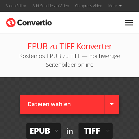
Video Editor
Add Subtitles to Video
Compress Video
Mehr
EPUB zu TIFF Konverter
Kostenlos EPUB zu TIFF — hochwertige
Seitenbilder online
Dateien wählen
EPUB
TIFF
in