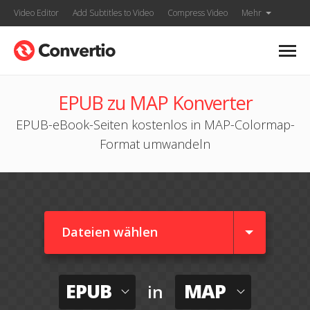
Video Editor
Add Subtitles to Video
Compress Video
Mehr
EPUB zu MAP Konverter
EPUB-eBook-Seiten kostenlos in MAP-Colormap-
Format umwandeln
Dateien wählen
EPUB
MAP
in