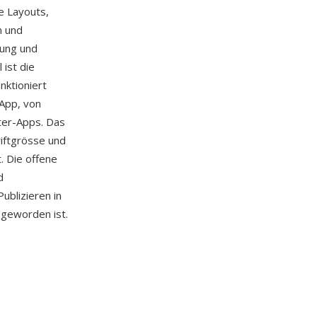
e Layouts,
n und
nung und
 ist die
nktioniert
-App, von
ter-Apps. Das
iftgrösse und
. Die offene
d
ublizieren in
 geworden ist.