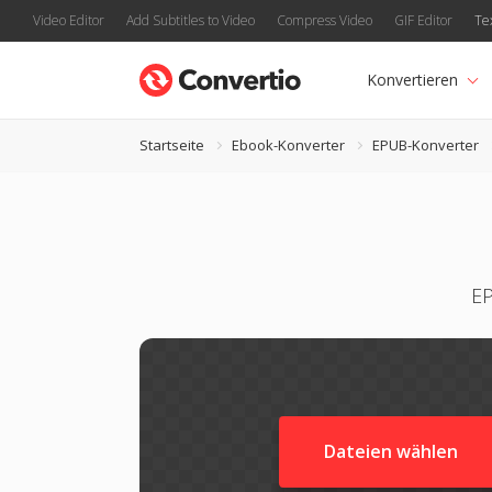
Video Editor
Add Subtitles to Video
Compress Video
GIF Editor
Te
Konvertieren
Startseite
Ebook-Konverter
EPUB-Konverter
EP
Dateien wählen