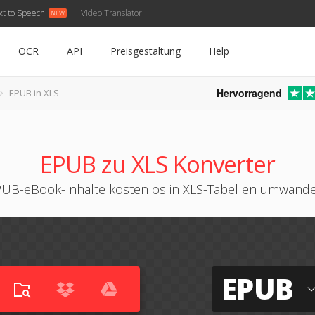
xt to Speech
Video Translator
OCR
API
Preisgestaltung
Help
Hervorragend
EPUB in XLS
EPUB zu XLS Konverter
UB-eBook-Inhalte kostenlos in XLS-Tabellen umwand
EPUB