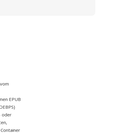
h vom
Namen EPUB
(OEBPS)
- oder
ten,
 Container