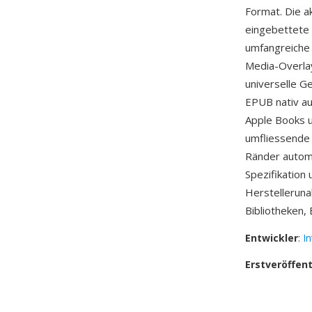
Format. Die a
eingebettete 
umfangreiche 
Media-Overlay
universelle G
EPUB nativ au
Apple Books u
umfliessende 
Ränder automa
Spezifikation
Herstelleruna
Bibliotheken,
Entwickler
:
In
Erstveröffen