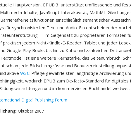
ktuelle Hauptversion, EPUB 3, unterstützt umfliessende und fest
Multimedia-Inhalte, JavaScript-Interaktivität, MathML-Gleichunge
Barrierefreiheitsfunktionen einschließlich semantischer Auszeich
s für synchronisierten Text und Audio. Ein entscheidender Vorteil
eräteunterstützung — im Gegensatz zu proprietären Formaten fu
f praktisch jedem Nicht-Kindle-E-Reader, Tablet und jeder Lese
nd Google Play Books bis hin zu Kobo und zahlreichen Drittanbie
Textmodell ist eine weitere Kernstärke, das Seitenumbruch, Schr
tisch an jede Bildschirmgrösse und Benutzereinstellung anpasst
 und aktive
W3C
-Pflege gewährleisten langfristige Archivierung un
bhängigkeit, wodurch EPUB zum De-facto-Standard für digitales P
 Bildungseinrichtungen und im kommerziellen Buchhandel weltweit
ternational Digital Publishing Forum
tlichung
: Oktober 2007