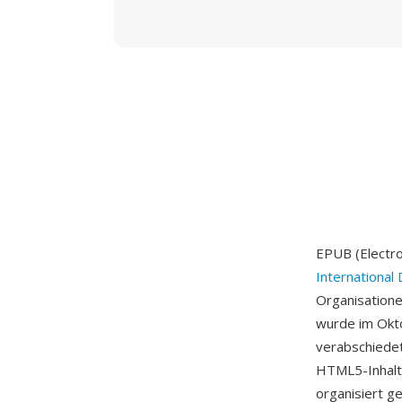
EPUB (Electro
International 
Organisation
wurde im Okto
verabschiedet
HTML5-Inhalts
organisiert g