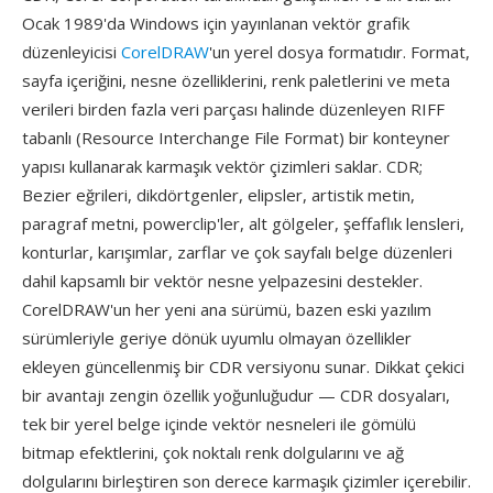
Ocak 1989'da Windows için yayınlanan vektör grafik
düzenleyicisi
CorelDRAW
'un yerel dosya formatıdır. Format,
sayfa içeriğini, nesne özelliklerini, renk paletlerini ve meta
verileri birden fazla veri parçası halinde düzenleyen RIFF
tabanlı (Resource Interchange File Format) bir konteyner
yapısı kullanarak karmaşık vektör çizimleri saklar. CDR;
Bezier eğrileri, dikdörtgenler, elipsler, artistik metin,
paragraf metni, powerclip'ler, alt gölgeler, şeffaflık lensleri,
konturlar, karışımlar, zarflar ve çok sayfalı belge düzenleri
dahil kapsamlı bir vektör nesne yelpazesini destekler.
CorelDRAW'un her yeni ana sürümü, bazen eski yazılım
sürümleriyle geriye dönük uyumlu olmayan özellikler
ekleyen güncellenmiş bir CDR versiyonu sunar. Dikkat çekici
bir avantajı zengin özellik yoğunluğudur — CDR dosyaları,
tek bir yerel belge içinde vektör nesneleri ile gömülü
bitmap efektlerini, çok noktalı renk dolgularını ve ağ
dolgularını birleştiren son derece karmaşık çizimler içerebilir.