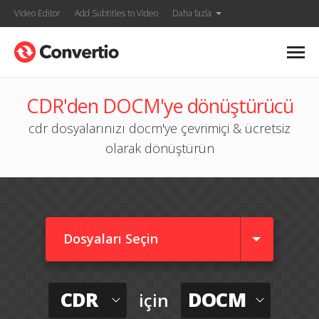
Video Editor
Add Subtitles to Video
Daha fazla
CDR'den DOCM'ye dönüştürücü
cdr dosyalarınızı docm'ye çevrimiçi & ücretsiz
olarak dönüştürün
Dosyaları Seçin
CDR
DOCM
için