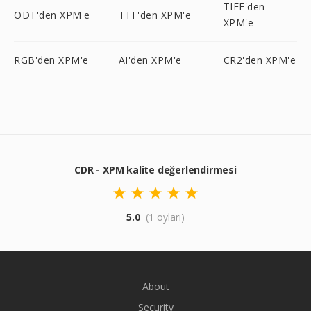
TIFF'den
ODT'den XPM'e
TTF'den XPM'e
XPM'e
RGB'den XPM'e
AI'den XPM'e
CR2'den XPM'e
CDR - XPM kalite değerlendirmesi
5.0
(1 oyları)
About
Security