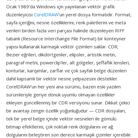
Ocak 1989'da Windows için yayınlanan vektör grafik
düzenleyicisi
CorelDRAW
'un yerel dosya formatıdır. Format,
sayfa içeriğini, nesne özelliklerini, renk paletlerini ve meta
verileri birden fazla veri parçası halinde düzenleyen RIFF
tabanlı (Resource Interchange File Format) bir konteyner
yapısı kullanarak karmaşık vektör çizimleri saklar. CDR;
Bezier eğrileri, dikdörtgenler, elipsler, artistik metin,
paragraf metni, powerclip'ler, alt gölgeler, şeffaflık lensleri,
konturlar, karışımlar, zarflar ve çok sayfalı belge düzenleri
dahil kapsamlı bir vektör nesne yelpazesini destekler.
CorelDRAW'un her yeni ana sürümü, bazen eski yazılım
sürümleriyle geriye dönük uyumlu olmayan özellikler
ekleyen güncellenmiş bir CDR versiyonu sunar. Dikkat çekici
bir avantajı zengin özellik yoğunluğudur — CDR dosyaları,
tek bir yerel belge içinde vektör nesneleri ile gömülü
bitmap efektlerini, çok noktalı renk dolgularını ve ağ
dolgularını birleştiren son derece karmaşık çizimler içerebilir.