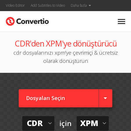
Video Editor
Add Subtitles to Video
Daha fazla
CDR'den XPM'ye dönüştürücü
cdr dosyalarınızı xpm'ye çevrimiçi & ücretsiz
olarak dönüştürün
Dosyaları Seçin
CDR
XPM
için