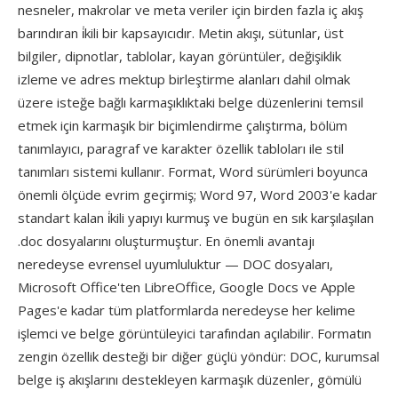
nesneler, makrolar ve meta veriler için birden fazla iç akış
barındıran i̇kili bir kapsayıcıdır. Metin akışı, sütunlar, üst
bilgiler, dipnotlar, tablolar, kayan görüntüler, değişiklik
izleme ve adres mektup birleştirme alanları dahil olmak
üzere isteğe bağlı karmaşıklıktaki belge düzenlerini temsil
etmek için karmaşık bir biçimlendirme çalıştırma, bölüm
tanımlayıcı, paragraf ve karakter özellik tabloları ile stil
tanımları sistemi kullanır. Format, Word sürümleri boyunca
önemli ölçüde evrim geçirmiş; Word 97, Word 2003'e kadar
standart kalan i̇kili yapıyı kurmuş ve bugün en sık karşılaşılan
.doc dosyalarını oluşturmuştur. En önemli avantajı
neredeyse evrensel uyumluluktur — DOC dosyaları,
Microsoft Office'ten LibreOffice, Google Docs ve Apple
Pages'e kadar tüm platformlarda neredeyse her kelime
işlemci ve belge görüntüleyici tarafından açılabilir. Formatın
zengin özellik desteği bir diğer güçlü yöndür: DOC, kurumsal
belge iş akışlarını destekleyen karmaşık düzenler, gömülü