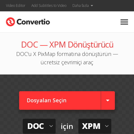
Video Editor
Add Subtitles to Video
Daha fazla
DOC — XPM Dönüştürücü
DOC'u X PixMap formatına dönüştürün —
ücretsiz çevrimiçi araç
Dosyaları Seçin
DOC
XPM
için