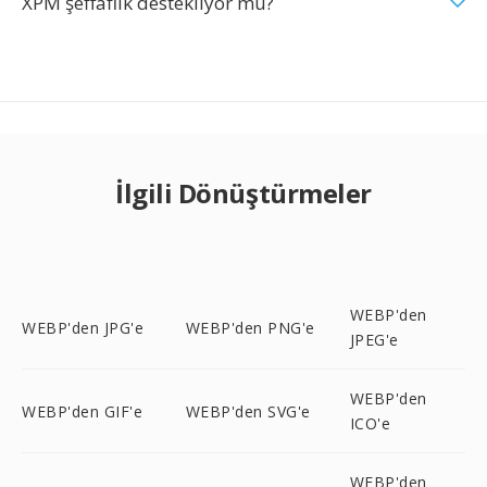
XPM şeffaflık destekliyor mu?
İlgili Dönüştürmeler
WEBP'den
WEBP'den JPG'e
WEBP'den PNG'e
JPEG'e
WEBP'den
WEBP'den GIF'e
WEBP'den SVG'e
ICO'e
WEBP'den