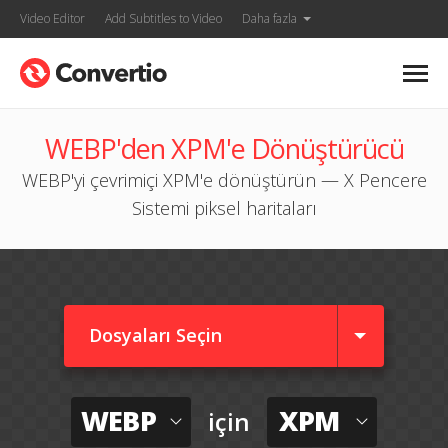
Video Editor
Add Subtitles to Video
Daha fazla
WEBP'den XPM'e Dönüştürücü
WEBP'yi çevrimiçi XPM'e dönüştürün — X Pencere
Sistemi piksel haritaları
Dosyaları Seçin
WEBP
XPM
için