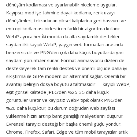
dönüşüm kodlaması ve uyarlanabilir niceleme uygular.
Kayıpsız mod işe tahmine dayalı kodlama, renk uzayı
dönüşümleri, tekrarlanan piksel kaliplarina geri basvuru ve
entropi kodlaması birlestiren farklı bir algoritma kullanır.
WebP ayrıca her i̇ki modda da alfa saydamlık destekler —
saydamlikli kayıplı WebP, yaygın web formatları arasında
benzersizdir ve PNG'den çok daha küçük boyutlarda yarı
saydam görüntüler sunar. Format animasyonlu dizileri de
destekleyerek tam renkli destek ve önemli ölçüde daha i̇yi
sıkıştırma ile GIF'e modern bir alternatif sağlar. Önemli bir
avantajı belirgin dosya boyutu azaltmasidir — kayıplı WebP,
eşit görsel kalitede JPEG'den %25-35 daha küçük
görüntüler üretir ve kayıpsız WebP tipik olarak PNG'den
%26 daha küçüktür; bu durum doğrudan web sayfası
yuklenme hızını artirip bant genişliği maliyetlerini düşürür.
Evrensel tarayıcı desteği bir başka önemli güçlü yondur:
Chrome, Firefox, Safari, Edge ve tüm mobil tarayıcılar artık