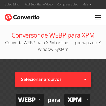
Video Editor
Add Subtitles to Video
Compress Video
Mais
Conversor de WEBP para XPM
Converta WEBP para XPM online — pixmaps do X
Window System
Selecionar arquivos
WEBP
XPM
para