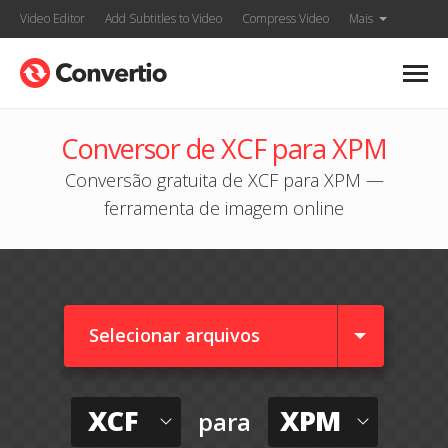
Video Editor
Add Subtitles to Video
Compress Video
Mais
Conversor de XCF para XPM
Conversão gratuita de XCF para XPM —
ferramenta de imagem online
Selecionar arquivos
XCF
XPM
para