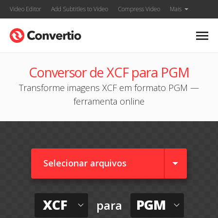
Video Editor
Add Subtitles to Video
Compress Video
Mais
Conversor de XCF para PGM
Transforme imagens XCF em formato PGM —
ferramenta online
Selecionar arquivos
XCF
PGM
para