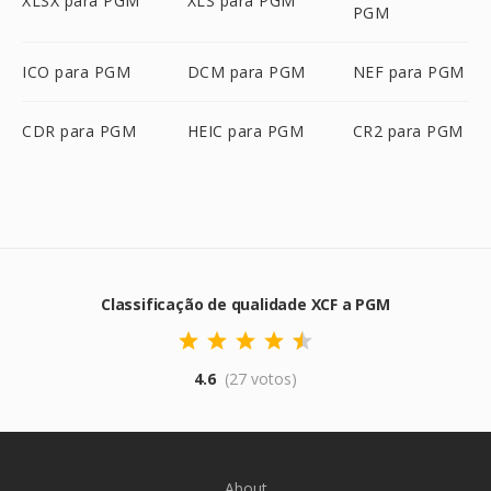
XLSX para PGM
XLS para PGM
PGM
ICO para PGM
DCM para PGM
NEF para PGM
CDR para PGM
HEIC para PGM
CR2 para PGM
Classificação de qualidade XCF a PGM
4.6
(27 votos)
About