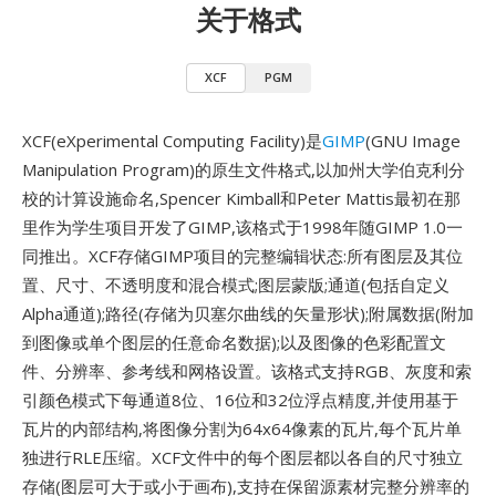
关于格式
XCF
PGM
XCF(eXperimental Computing Facility)是
GIMP
(GNU Image
Manipulation Program)的原生文件格式,以加州大学伯克利分
校的计算设施命名,Spencer Kimball和Peter Mattis最初在那
里作为学生项目开发了GIMP,该格式于1998年随GIMP 1.0一
同推出。XCF存储GIMP项目的完整编辑状态:所有图层及其位
置、尺寸、不透明度和混合模式;图层蒙版;通道(包括自定义
Alpha通道);路径(存储为贝塞尔曲线的矢量形状);附属数据(附加
到图像或单个图层的任意命名数据);以及图像的色彩配置文
件、分辨率、参考线和网格设置。该格式支持RGB、灰度和索
引颜色模式下每通道8位、16位和32位浮点精度,并使用基于
瓦片的内部结构,将图像分割为64x64像素的瓦片,每个瓦片单
独进行RLE压缩。XCF文件中的每个图层都以各自的尺寸独立
存储(图层可大于或小于画布),支持在保留源素材完整分辨率的