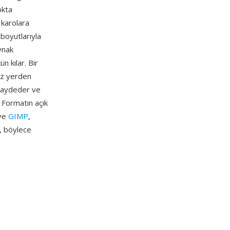
okta
 karolara
 boyutlarıyla
ynak
 kılar. Bir
ız yerden
 kaydeder ve
 Formatın açık
 ve
GIMP
,
, böylece