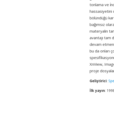
tonlama ve i̇n
hassasiyetini 
bölündüğü karo
bağımsız olara
materyalin tam
avantajı tam 
devam etmeniz
bu da onları ç
spesifikasyon
XnView, Image
proje dosyalar
Geliştirici
:
Spe
İlk yayın
: 199