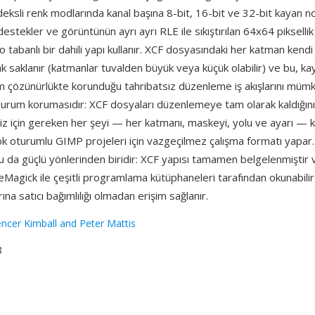
deksli renk modlarında kanal başına 8-bit, 16-bit ve 32-bit kayan n
destekler ve görüntünün ayrı ayrı RLE ile sıkıştırılan 64x64 piksellik
 tabanlı bir dahili yapı kullanır. XCF dosyasındaki her katman kendi
k saklanır (katmanlar tuvalden büyük veya küçük olabilir) ve bu, ka
 çözünürlükte korunduğu tahribatsız düzenleme iş akışlarını mümkün
durum korumasıdır: XCF dosyaları düzenlemeye tam olarak kaldığın
 için gereken her şeyi — her katmanı, maskeyi, yolu ve ayarı —
ok oturumlu GIMP projeleri için vazgeçilmez çalışma formatı yapar.
u da güçlü yönlerinden biridir: XCF yapısı tamamen belgelenmiştir
Magick ile çeşitli programlama kütüphaneleri tarafından okunabilir
ına satıcı bağımlılığı olmadan erişim sağlanır.
ncer Kimball and Peter Mattis
8