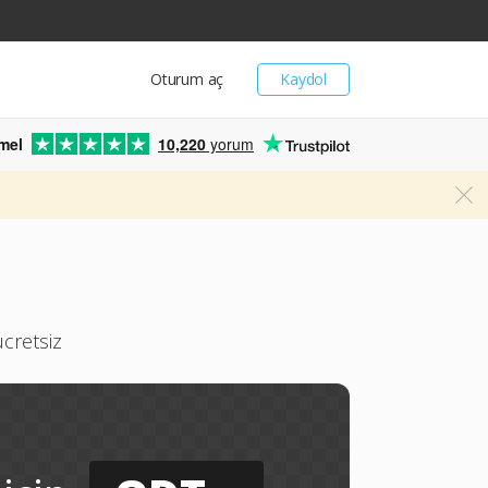
Oturum aç
Kaydol
mel
10,220
yorum
cretsiz