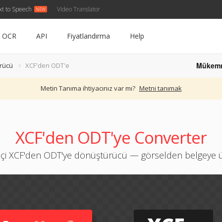
xt to Speech
Video Translator
OCR
API
Fiyatlandırma
Help
Mükem
rücü
XCF'den ODT'e
Metin Tanıma ihtiyacınız var mı?
Metni tanımak
XCF'den ODT'ye Converter
içi XCF'den ODT'ye dönüştürücü — görselden belgeye ü