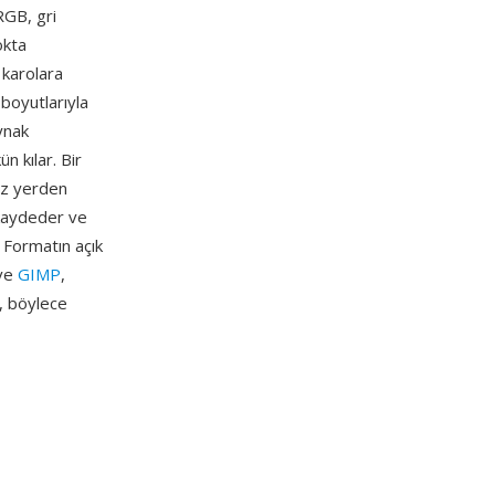
RGB, gri
okta
 karolara
 boyutlarıyla
ynak
 kılar. Bir
ız yerden
 kaydeder ve
 Formatın açık
 ve
GIMP
,
, böylece