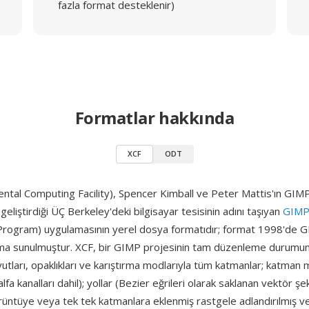
fazla format desteklenir)
Formatlar hakkında
XCF
ODT
tal Computing Facility), Spencer Kimball ve Peter Mattis'ın GIMP'
 geliştirdiği ÜÇ Berkeley'deki bilgisayar tesisinin adını taşıyan
GIM
Program) uygulamasının yerel dosya formatıdır; format 1998'de GI
anıma sunulmuştur. XCF, bir GIMP projesinin tam düzenleme durumun
utları, opaklıkları ve karıştırma modlarıyla tüm katmanlar; katman 
alfa kanalları dahil); yollar (Bezier eğrileri olarak saklanan vektör şeki
rüntüye veya tek tek katmanlara eklenmiş rastgele adlandırılmış ver