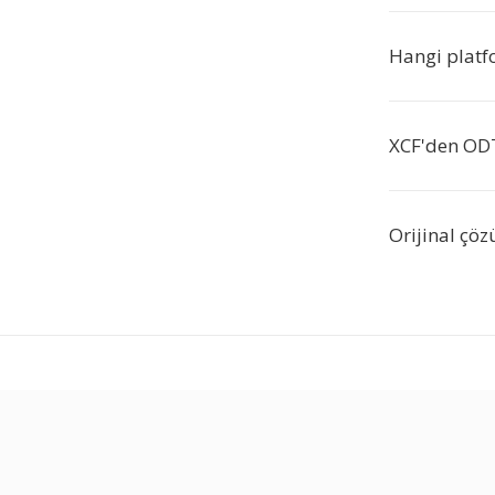
Hangi platf
XCF'den ODT
Orijinal çö