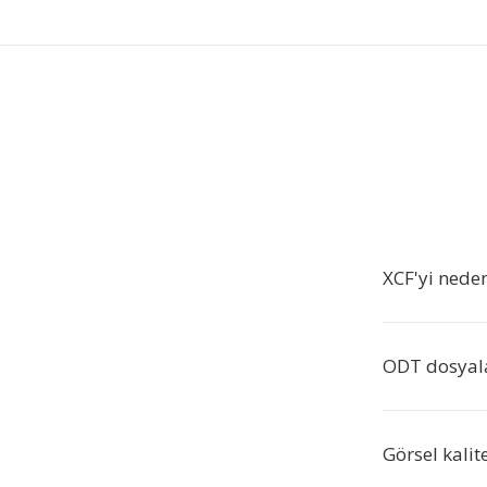
XCF'yi nede
ODT dosyala
Görsel kalit