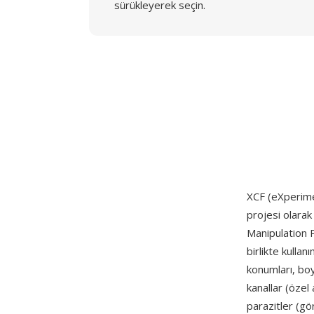
sürükleyerek seçin.
XCF (eXperimen
projesi olarak
Manipulation 
birlikte kull
konumları, boy
kanallar (özel 
parazitler (gö