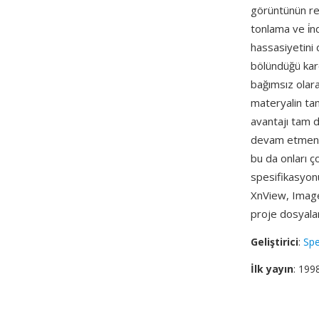
görüntünün ren
tonlama ve i̇n
hassasiyetini 
bölündüğü karo
bağımsız olara
materyalin tam
avantajı tam 
devam etmeniz
bu da onları ç
spesifikasyon
XnView, Image
proje dosyalar
Geliştirici
:
Spe
İlk yayın
: 199