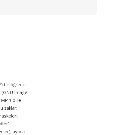
ı bir öğrenci
P
(GNU Image
MP 1.0 ile
u saklar:
maskeleri;
ller);
iler); ayrıca