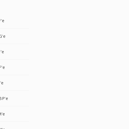
F'e
G'e
'e
F'e
'e
BP'e
M'e