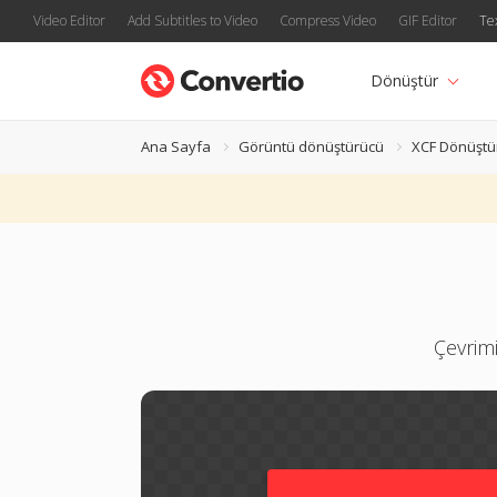
Video Editor
Add Subtitles to Video
Compress Video
GIF Editor
Te
Dönüştür
Ana Sayfa
Görüntü dönüştürücü
XCF Dönüştü
Çevrim