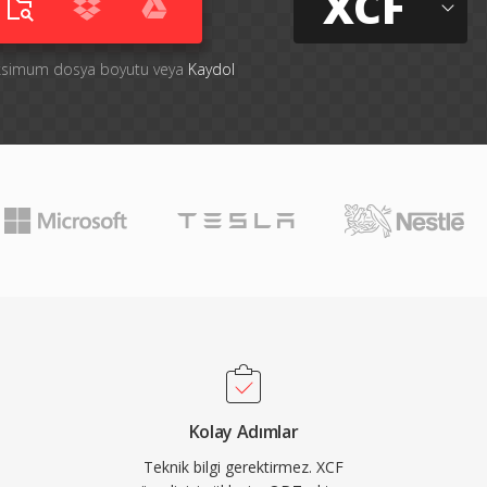
XCF
aksimum dosya boyutu veya
Kaydol
Kolay Adımlar
Teknik bilgi gerektirmez. XCF