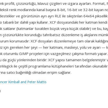
k profili, çözünürlüğü, kılavuz çizgileri ve ızgara ayarları. Format, 
deksli renk modlarında kanal başına 8-bit, 16-bit ve 32-bit kayan n
destekler ve görüntünün ayrı ayrı RLE ile sıkıştırılan 64x64 piksellik
 tabanlı bir dahili yapı kullanır. XCF dosyasındaki her katman kendi
k saklanır (katmanlar tuvalden büyük veya küçük olabilir) ve bu, ka
 çözünürlükte korunduğu tahribatsız düzenleme iş akışlarını mümkün
durum korumasıdır: XCF dosyaları düzenlemeye tam olarak kaldığın
 için gereken her şeyi — her katmanı, maskeyi, yolu ve ayarı —
ok oturumlu GIMP projeleri için vazgeçilmez çalışma formatı yapar.
u da güçlü yönlerinden biridir: XCF yapısı tamamen belgelenmiştir
Magick ile çeşitli programlama kütüphaneleri tarafından okunabilir
ına satıcı bağımlılığı olmadan erişim sağlanır.
ncer Kimball and Peter Mattis
8