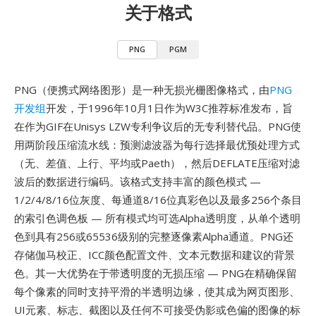
关于格式
PNG
PGM
PNG（便携式网络图形）是一种无损光栅图像格式，由
PNG
开发组
开发，于1996年10月1日作为W3C推荐标准发布，旨
在作为GIF在Unisys LZW专利争议后的无专利替代品。PNG使
用两阶段压缩流水线：预测滤波器为每行选择最优预处理方式
（无、差值、上行、平均或Paeth），然后DEFLATE压缩对滤
波后的数据进行编码。该格式支持丰富的颜色模式 —
1/2/4/8/16位灰度、每通道8/16位真彩色以及最多256个条目
的索引色调色板 — 所有模式均可选Alpha透明度，从单个透明
色到具有256或65536级别的完整逐像素Alpha通道。PNG还
存储伽马校正、ICC颜色配置文件、文本元数据和建议的背景
色。其一大优势在于带透明度的无损压缩 — PNG在精确保留
每个像素的同时支持平滑的半透明边缘，使其成为网页图形、
UI元素、标志、截图以及任何不可接受伪影或色偏的图像的标