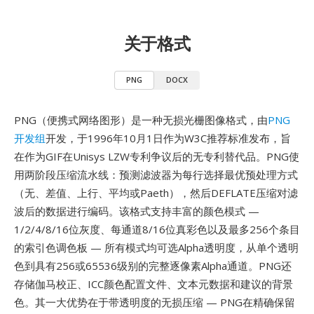
关于格式
PNG
DOCX
PNG（便携式网络图形）是一种无损光栅图像格式，由
PNG
开发组
开发，于1996年10月1日作为W3C推荐标准发布，旨
在作为GIF在Unisys LZW专利争议后的无专利替代品。PNG使
用两阶段压缩流水线：预测滤波器为每行选择最优预处理方式
（无、差值、上行、平均或Paeth），然后DEFLATE压缩对滤
波后的数据进行编码。该格式支持丰富的颜色模式 —
1/2/4/8/16位灰度、每通道8/16位真彩色以及最多256个条目
的索引色调色板 — 所有模式均可选Alpha透明度，从单个透明
色到具有256或65536级别的完整逐像素Alpha通道。PNG还
存储伽马校正、ICC颜色配置文件、文本元数据和建议的背景
色。其一大优势在于带透明度的无损压缩 — PNG在精确保留